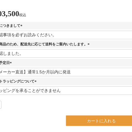
03,500
税込
につきまして
(
必
須
商品のため、配送先に応じて送料をご案内いたします。
)
(
必
須
予定日
)
(
必
須
トラッピングについて
)
(
必
須
)
カートに入れる