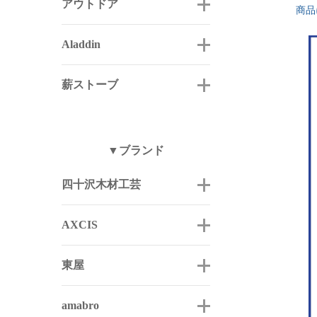
アウトドア
商品
Aladdin
薪ストーブ
▼ブランド
四十沢木材工芸
AXCIS
東屋
amabro