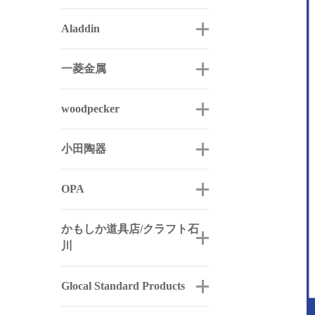
Aladdin
一菱金属
woodpecker
小田陶器
OPA
かもしか道具店/クラフト石
川
Glocal Standard Products