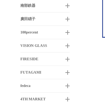
南部鉄器
廣田硝子
100percent
VISION GLASS
FIRESIDE
FUTAGAMI
fedeca
4TH MARKET