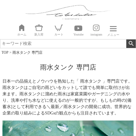
ホーム
新入荷
カート
Youtube
instagram
メニュー
TOP
雨水タンク 専門店
雨水タンク 専門店
日本一の品揃えとノウハウを熟知した「 雨水タンク 」専門店です。
雨水タンクはご自宅の雨どいをカットして誰でも簡単に取付けが出
来ます。雨水タンクに溜めた雨水は家庭菜園やガーデニングの水や
り、洗車や打ち水などに使えるのが一般的ですが、もしもの時の[備
蓄水]として利用できる＼最新／雨水タンクの開発に成功。世界的な
企業の取り組みによるSDGsの観点からも注目されています。