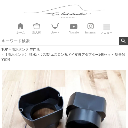
ホーム
新入荷
カート
Youtube
instagram
メニュー
TOP
雨水タンク 専門店
【雨水タンク】 積水ハウス製 エスロン丸ドイ変換アダプター2個セット 型番M
Y60H