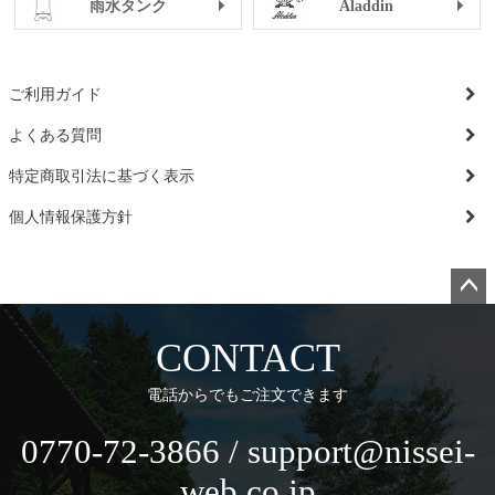
雨水タンク
Aladdin
ご利用ガイド
よくある質問
特定商取引法に基づく表示
個人情報保護方針
ペー
ジト
CONTACT
ップ
へ
電話からでもご注文できます
0770-72-3866 / support@nissei-
web.co.jp