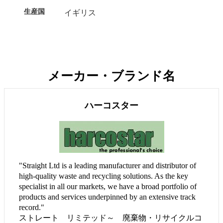
生産国
イギリス
メーカー・ブランド名
ハーコスター
"Straight Ltd is a leading manufacturer and distributor of
high-quality waste and recycling solutions. As the key
specialist in all our markets, we have a broad portfolio of
products and services underpinned by an extensive track
record."
ストレート リミテッド～ 廃棄物・リサイクルコ