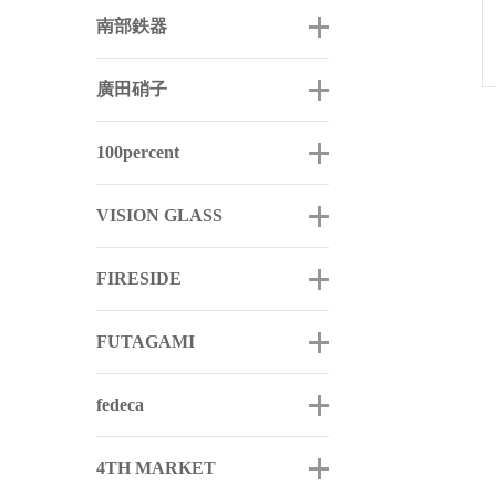
南部鉄器
廣田硝子
100percent
VISION GLASS
FIRESIDE
FUTAGAMI
fedeca
4TH MARKET