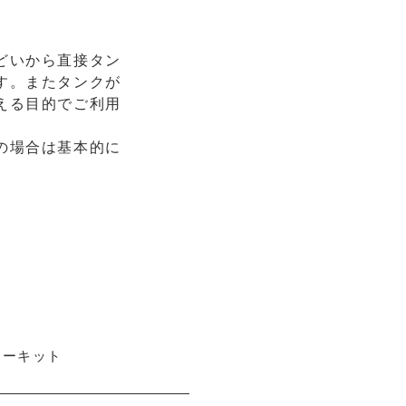
どいから直接タン
す。またタンクが
える目的でご利用
の場合は基本的に
ローキット