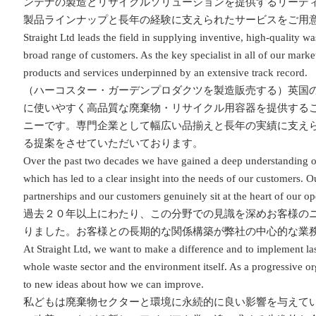
ンテナの製造とリサイクルソリューションを提供するリーデ
製品ラインナップと長年の経験に支えられたサービスをご用
Straight Ltd leads the field in supplying inventive, high-quality wa
broad range of customers. As the key specialist in all of our marke
products and services underpinned by an extensive track record.
（ハーコスター・ガーデンプロダクツを製造販売する）英国
に使いやすく高品質な廃棄物・リサイクル用容器を提供する
ニーです。専門企業として幅広い品揃えと長年の実績に支え
る提案をさせていただいております。
Over the past two decades we have gained a deep understanding of
which has led to a clear insight into the needs of our customers. O
partnerships and our customers genuinely sit at the heart of our op
過去２０年以上にわたり、この分野での見識を深めお客様の
りました。お客様との長期的な関係構築が弊社の中心的な業
At Straight Ltd, we want to make a difference and to implement las
whole waste sector and the environment itself. As a progressive o
to new ideas about how we can improve.
私どもは廃棄物セクターと環境に永続的に良い影響を与えて