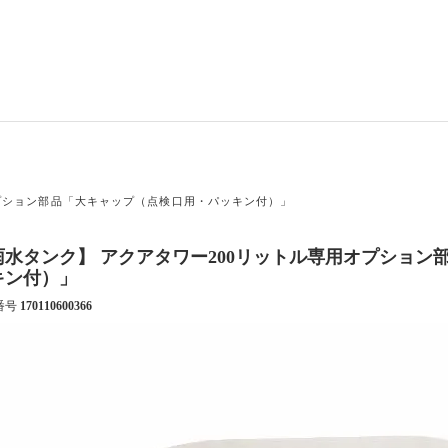
オプション部品「大キャップ（点検口用・パッキン付）」
雨水タンク】 アクアタワー200リットル専用オプション
キン付）」
番号
170110600366