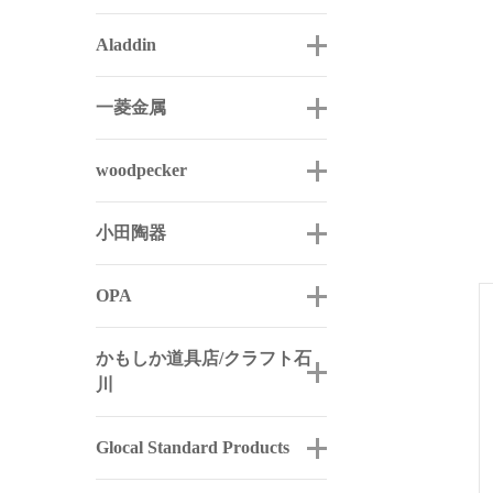
Aladdin
一菱金属
woodpecker
小田陶器
OPA
かもしか道具店/クラフト石
川
Glocal Standard Products