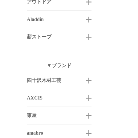
アウトドア
Aladdin
薪ストーブ
▼ブランド
四十沢木材工芸
AXCIS
東屋
amabro