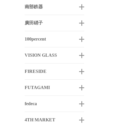
南部鉄器
廣田硝子
100percent
VISION GLASS
FIRESIDE
FUTAGAMI
fedeca
4TH MARKET