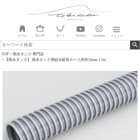
ホーム
新入荷
カート
Youtube
instagram
メニュー
TOP
雨水タンク 専門店
【雨水タンク】 雨水タンク用給水延長ホース内径32mm 1.5m