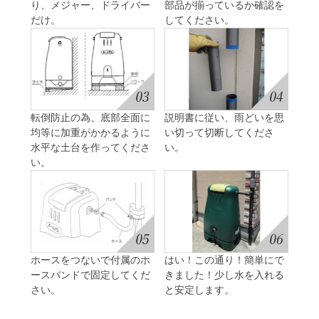
り、メジャー、ドライバー
部品が揃っているか確認を
だけ。
してください。
転倒防止の為、底部全面に
説明書に従い、雨どいを思
均等に加重がかかるように
い切って切断してくださ
水平な土台を作ってくださ
い。
い。
ホースをつないで付属のホ
はい！この通り！簡単にで
ースバンドで固定してくだ
きました！少し水を入れる
さい。
と安定します。