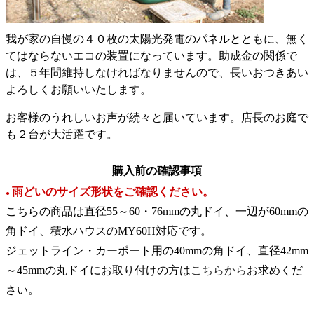
我が家の自慢の４０枚の太陽光発電のパネルとともに、無く
てはならないエコの装置になっています。助成金の関係で
は、５年間維持しなければなりませんので、長いおつきあい
よろしくお願いいたします。
お客様のうれしいお声が続々と届いています。店長のお庭で
も２台が大活躍です。
購入前の確認事項
雨どいのサイズ形状をご確認ください。
●
こちらの商品は直径55～60・76mmの丸ドイ、一辺が60mmの
角ドイ、積水ハウスのMY60H対応です。
ジェットライン・カーポート用の40mmの角ドイ、直径42mm
～45mmの丸ドイにお取り付けの方は
こちらから
お求めくだ
さい。