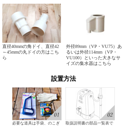
直径40mmの角ドイ、直径42
外径89mm（VP・VU75）あ
～45mmの丸ドイの方はこち
るいは外径114mm（VP・
ら
VU100）といった大きなサ
イズの集水器はこちら
設置方法
必要な道具は手袋、のこぎ
取扱説明書の部品一覧表で