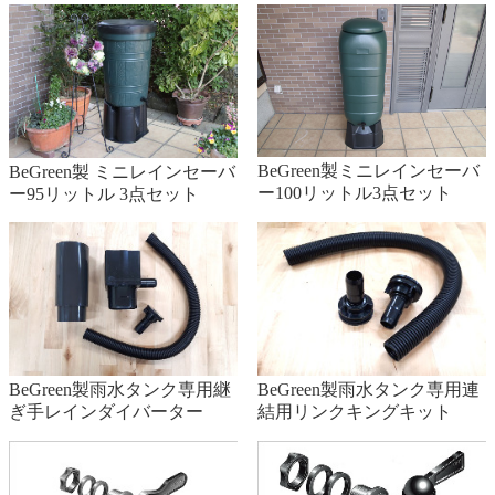
ダイバータやタンク上部から水が溢れる場合があります。
Q.タンクの耐久性は何年ですか？
設置環境に影響を受けるため、一概に何年とは言えませんが、
当店では３年間の保証をしております。なおタンク本体のみの
BeGreen製ミニレインセーバ
BeGreen製 ミニレインセーバ
ー100リットル3点セット
ー95リットル 3点セット
保証ですので蛇口などの部品は対象外になりますので予めご了
承ください。
Q藻は生えますか？
生えません。タンク本体は日光を通しづらい材質を使用してお
り、タンクの内部に藻が生えることはありません。ただし、長
BeGreen製雨水タンク専用継
BeGreen製雨水タンク専用連
時間直射日光やエアコン室外機などの熱が当たる場所への設置
ぎ手レインダイバーター
結用リンクキングキット
はお避け下さい。
Q.ボウフラは大丈夫ですか？