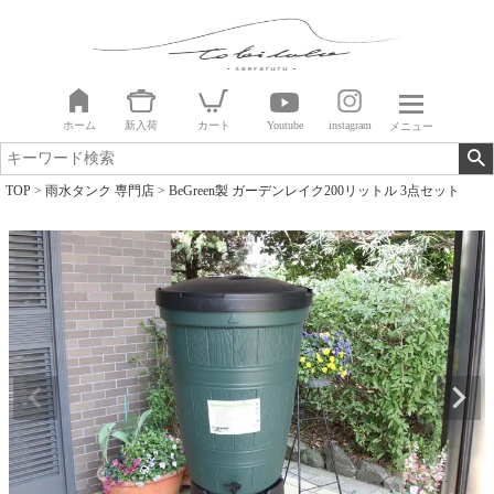
ホーム
新入荷
カート
Youtube
instagram
メニュー
TOP
雨水タンク 専門店
BeGreen製 ガーデンレイク200リットル 3点セット