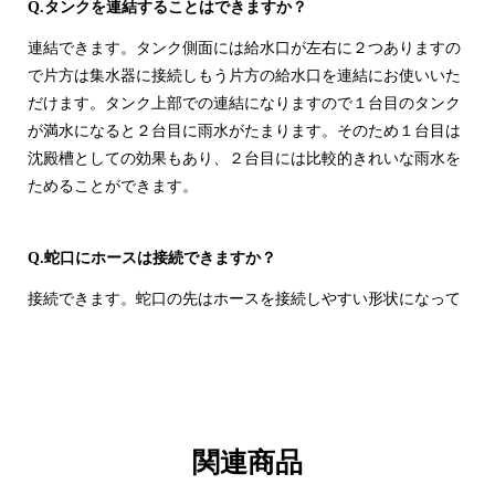
Q.タンクを連結することはできますか？
連結できます。タンク側面には給水口が左右に２つありますの
で片方は集水器に接続しもう片方の給水口を連結にお使いいた
だけます。タンク上部での連結になりますので１台目のタンク
が満水になると２台目に雨水がたまります。そのため１台目は
沈殿槽としての効果もあり、２台目には比較的きれいな雨水を
ためることができます。
Q.蛇口にホースは接続できますか？
接続できます。蛇口の先はホースを接続しやすい形状になって
います。
Q雨水が満タンになった場合、雨水はどうなりますか？
タンクが満水になりますと、雨水はホースに流れず雨樋下方へ
関連商品
排出されます。タンクの蓋などから溢れることはありません。
ただし集中豪雨などで想像以上の雨水が流入した場合はレイン