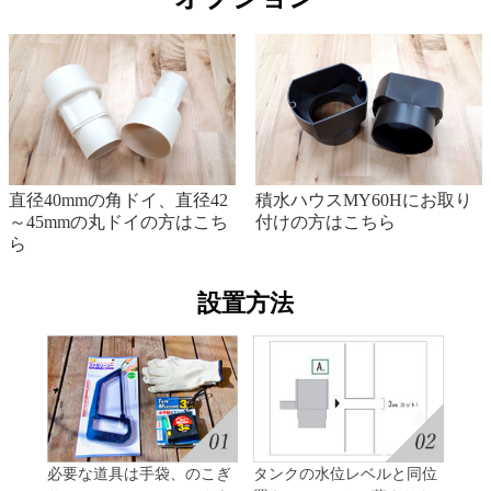
直径40mmの角ドイ、直径42
積水ハウスMY60Hにお取り
～45mmの丸ドイの方はこち
付けの方はこちら
ら
設置方法
必要な道具は手袋、のこぎ
タンクの水位レベルと同位