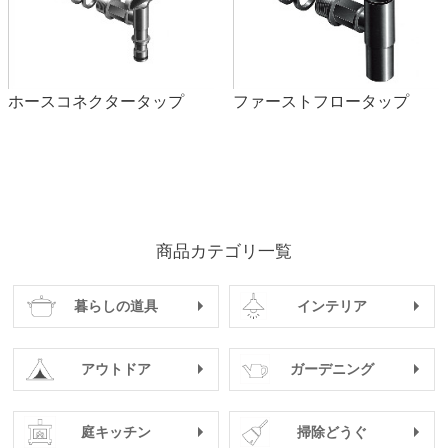
タンク本体は完全密閉構造ではないので、虫やゴミが入る場合
がございます。雨水に混ざってタンク内にボウフラやその卵が
流れ込むことがありますが雨水をどんどんお使いいただくこと
ホースコネクタータップ
ファーストフロータップ
でボウフラが湧くことはありません。レインダイバータのゴミ
は定期的に取り除いてください。
Q.トイが何ミリかわかりません。外周は28.2cmでした。対応可
能でしょうか？
商品カテゴリ一覧
トイの外周が28.2cmの場合は直径が約9cmになりますので、付
属の集水器がお取り付けができません。
暮らしの道具
インテリア
アウトドア
ガーデニング
庭キッチン
掃除どうぐ