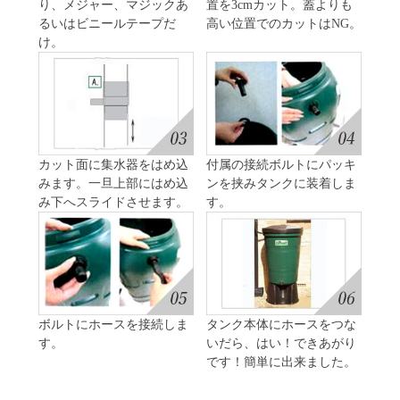
り、メジャー、マジックあ
置を3cmカット。蓋よりも
るいはビニールテープだ
高い位置でのカットはNG。
け。
カット面に集水器をはめ込
付属の接続ボルトにパッキ
みます。一旦上部にはめ込
ンを挟みタンクに装着しま
み下へスライドさせます。
す。
ボルトにホースを接続しま
タンク本体にホースをつな
す。
いだら、はい！できあがり
です！簡単に出来ました。