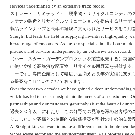
services underpinned by an extensive track record."
ストレート リミテッド～ 廃棄物・リサイクルコンテナのス
ンテナの製造とリサイクルソリューションを提供するリーデ
製品ラインナップと長年の経験に支えられたサービスをご用
Straight Ltd leads the field in supplying inventive, high-quality wa
broad range of customers. As the key specialist in all of our marke
products and services underpinned by an extensive track record.
（ハーコスター・ガーデンプロダクツを製造販売する）英国
に使いやすく高品質な廃棄物・リサイクル用容器を提供する
ニーです。専門企業として幅広い品揃えと長年の実績に支え
る提案をさせていただいております。
Over the past two decades we have gained a deep understanding of
which has led to a clear insight into the needs of our customers. O
partnerships and our customers genuinely sit at the heart of our op
過去２０年以上にわたり、この分野での見識を深めお客様の
りました。お客様との長期的な関係構築が弊社の中心的な業
At Straight Ltd, we want to make a difference and to implement las
whole waste sector and the environment itself. As a progressive o