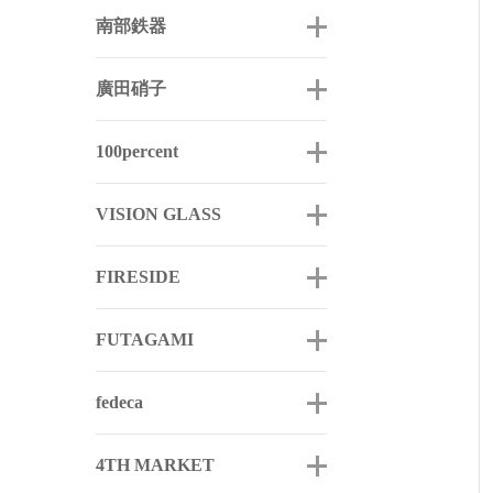
南部鉄器
廣田硝子
100percent
VISION GLASS
FIRESIDE
FUTAGAMI
fedeca
4TH MARKET