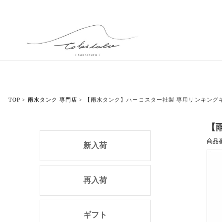
TOP
雨水タンク 専門店
【雨水タンク】ハーコスター社製 専用リンキング
【
商品
新入荷
再入荷
ギフト