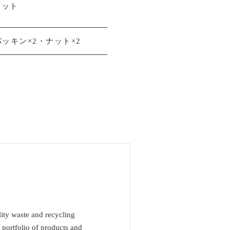
キット
パッキン×2・ナット×2
lity waste and recycling
d portfolio of products and