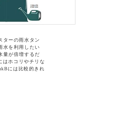
スターの雨水タン
雨水を利用したい
水量が倍増するだ
Aにはホコリやチリな
nkBには比較的きれ