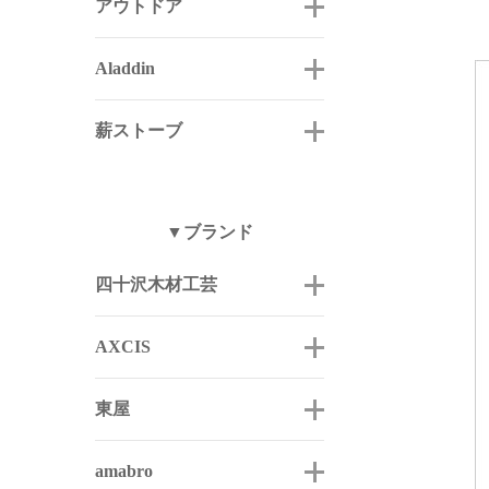
アウトドア
Aladdin
薪ストーブ
▼ブランド
四十沢木材工芸
AXCIS
東屋
amabro