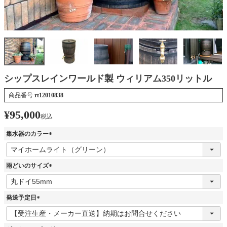
シップスレインワールド製 ウィリアム350リットル
商品番号
rt12010838
¥
95,000
税込
集水器のカラー
(
必
須
雨どいのサイズ
)
(
必
須
発送予定日
)
(
必
須