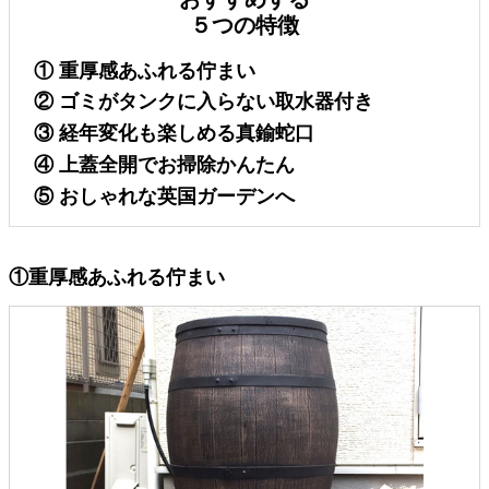
５つの特徴
① 重厚感あふれる佇まい
② ゴミがタンクに入らない取水器付き
③ 経年変化も楽しめる真鍮蛇口
④ 上蓋全開でお掃除かんたん
⑤ おしゃれな英国ガーデンへ
①重厚感あふれる佇まい