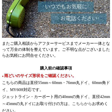
またご購入相談からアフターサービスまでメーカー一体とな
って万全の体制を整えています。ご不明な点がございました
らお気軽にお問合せください。
購入前の確認事項
雨どいのサイズ形状をご確認ください。
●
こちらの商品は直径55mm～60mm・76mm丸ドイ、60mm角ド
イ、MY60H対応です。
ジェットライン・カーポート用の40mmの角ドイ、直径42mm
～45mmの丸ドイにお取り付けの方は、
こちらから
お求めく
ださい。