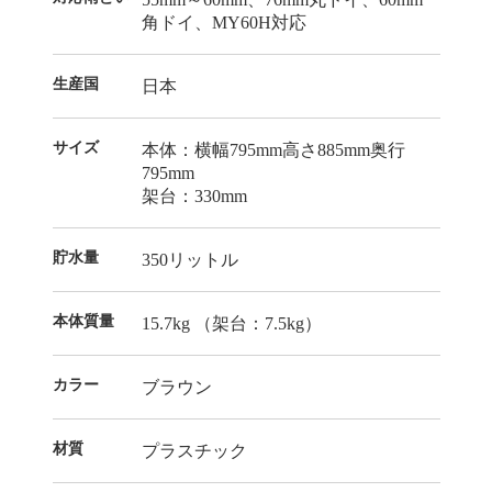
角ドイ、MY60H対応
生産国
日本
サイズ
本体：横幅795mm高さ885mm奥行
795mm
架台：330mm
貯水量
350リットル
本体質量
15.7kg （架台：7.5kg）
カラー
ブラウン
材質
プラスチック