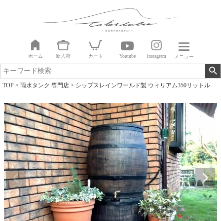
ホーム
新入荷
カート
Youtube
instagram
メニュー
TOP
雨水タンク 専門店
シップスレインワールド製 ウィリアム350リットル