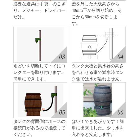
必要な道具は手袋、のこぎ
蓋を外した天板高さから
り、メジャー、ドライバー
40mm下から切り始め、そ
だけ。
こから60mmを切断しま
す。
雨どいを切断してトイにコ
タンク天板と集水器の高さ
レクターを取り付けます。
を合わせる事で満水時タン
簡単にできます。
ク側では水が溢れません。
タンクの背面側にホースの
はい！できあがりです！簡
接続口があるので接続して
単に出来ました。少し水を
ください。
入れると安定します。