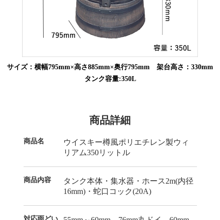
サイズ：横幅795mm×高さ885mm×奥行795mm 架台高さ：330mm
タンク容量:350L
商品詳細
商品名
ウイスキー樽風ポリエチレン製ウィ
リアム350リットル
商品内容
タンク本体・集水器・ホース2m(内径
16mm)・蛇口コック(20A)
対応雨どい
55mm～60mm、76mm丸ドイ、60mm