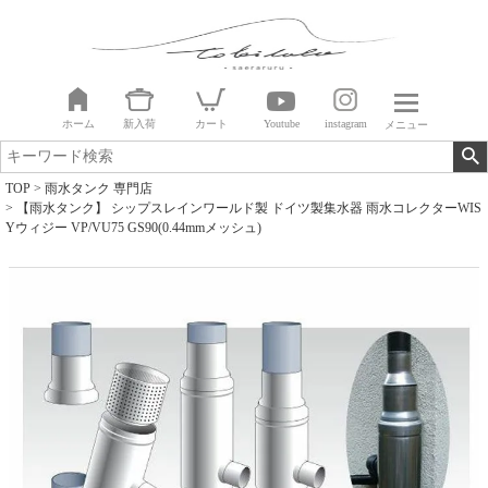
ホーム
新入荷
カート
Youtube
instagram
メニュー
TOP
雨水タンク 専門店
【雨水タンク】 シップスレインワールド製 ドイツ製集水器 雨水コレクターWIS
Yウィジー VP/VU75 GS90(0.44mmメッシュ)