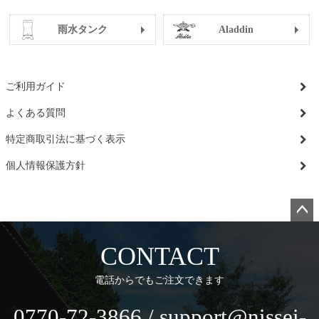
雨水タンク
Aladdin
ご利用ガイド
よくある質問
特定商取引法に基づく表示
個人情報保護方針
ペー
ジト
CONTACT
ップ
へ
電話からでもご注文できます
0770-72-3866 / support@nissei-