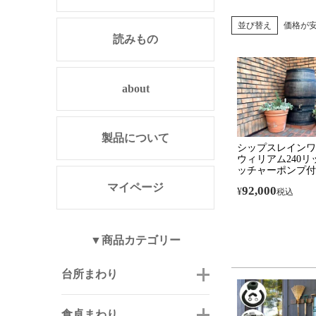
並び替え
価格が
読みもの
about
製品について
シップスレインワ
ウィリアム240リ
ッチャーポンプ付
マイページ
92,000
¥
税込
▼商品カテゴリー
台所まわり
食卓まわり