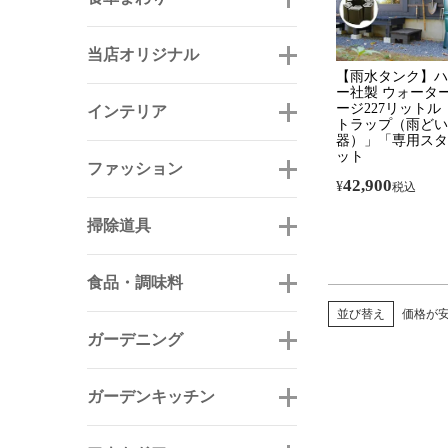
当店オリジナル
【雨水タンク】ハ
ー社製 ウォータ
ージ227リットル
インテリア
トラップ（雨どい
器）」「専用スタ
ット
ファッション
42,900
¥
税込
掃除道具
食品・調味料
並び替え
価格が
ガーデニング
ガーデンキッチン