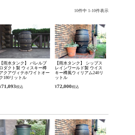
10
件中
1
-
10
件表示
【雨水タンク】 バレルプ
【雨水タンク】 シップス
ロダクト製 ウィスキー樽
レインワールド製 ウイス
アクアヴィテホワイトオー
キー樽風ウィリアム240リ
ク180リットル
ットル
71,093
72,000
¥
¥
税込
税込