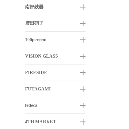
南部鉄器
廣田硝子
100percent
VISION GLASS
FIRESIDE
FUTAGAMI
fedeca
4TH MARKET