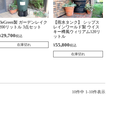
BeGreen製 ガーデンレイク
【雨水タンク】 シップス
200リットル 3点セット
レインワールド製 ウイス
キー樽風ウィリアム120リ
29,700
¥
税込
ットル
55,800
在庫切れ
¥
税込
在庫切れ
10
件中
1
-
10
件表示