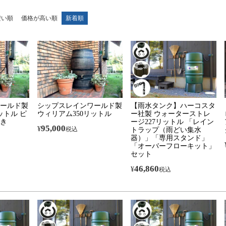
安い順
価格が高い順
新着順
ールド製
シップスレインワールド製
【雨水タンク】ハーコスタ
ットル ピ
ウィリアム350リットル
ー社製 ウォーターストレ
き
ージ227リットル 「レイン
95,000
¥
税込
トラップ（雨どい集水
器）」「専用スタンド」
「オーバーフローキット」
セット
46,860
¥
税込