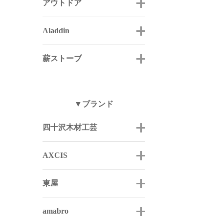
アウトドア
Aladdin
薪ストーブ
▼ブランド
四十沢木材工芸
AXCIS
東屋
amabro