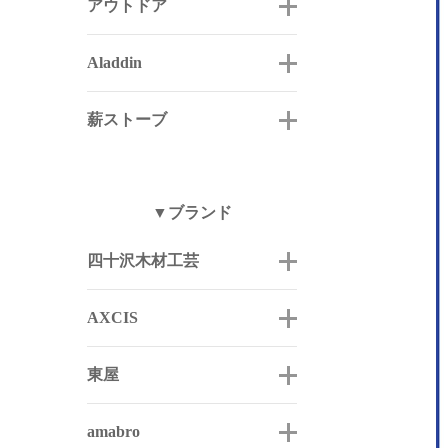
アウトドア
Aladdin
薪ストーブ
▼ブランド
四十沢木材工芸
AXCIS
東屋
amabro