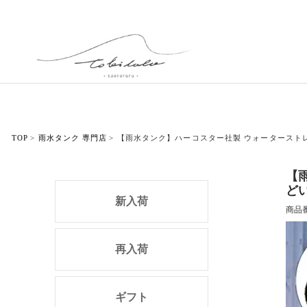
TOP
雨水タンク 専門店
【雨水タンク】ハーコスター社製 ウォータースト
【
ど
新入荷
商品
再入荷
ギフト