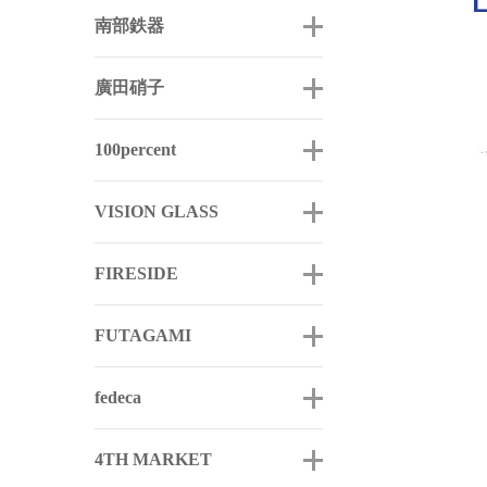
南部鉄器
廣田硝子
100percent
VISION GLASS
FIRESIDE
FUTAGAMI
fedeca
4TH MARKET