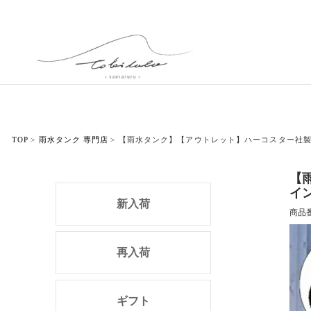
TOP
雨水タンク 専門店
【雨水タンク】【アウトレット】ハーコスター社製
【
イ
新入荷
商品
再入荷
ギフト