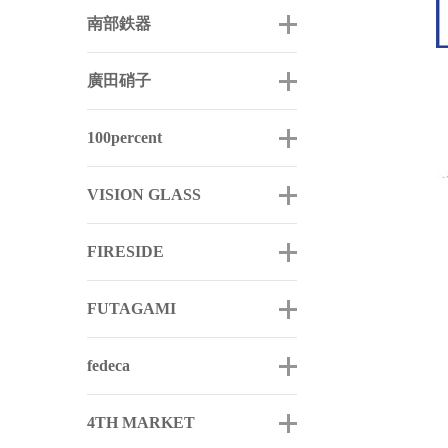
南部鉄器
廣田硝子
100percent
VISION GLASS
FIRESIDE
FUTAGAMI
fedeca
4TH MARKET