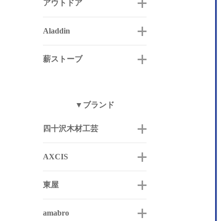
アウトドア
Aladdin
薪ストーブ
▼ブランド
四十沢木材工芸
AXCIS
東屋
amabro