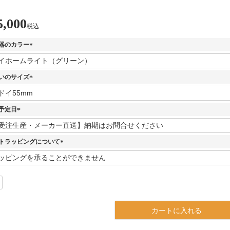
5,000
税込
器のカラー
(
必
須
いのサイズ
)
(
必
須
予定日
)
(
必
須
トラッピングについて
)
(
必
須
)
カートに入れる