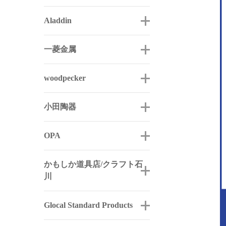
Aladdin
一菱金属
woodpecker
小田陶器
OPA
かもしか道具店/クラフト石
川
Glocal Standard Products