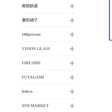
南部鉄器
廣田硝子
100percent
VISION GLASS
FIRESIDE
FUTAGAMI
fedeca
4TH MARKET