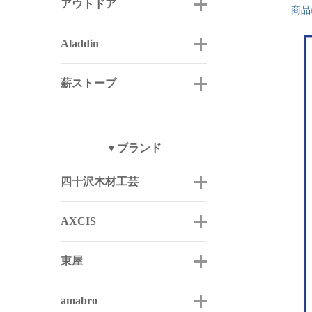
アウトドア
商品
Aladdin
薪ストーブ
▼ブランド
四十沢木材工芸
AXCIS
東屋
amabro