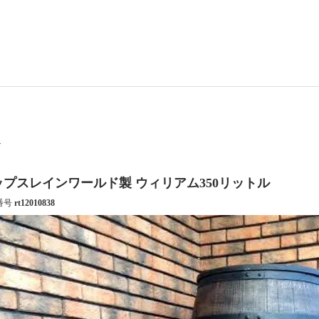
ル
ップスレインワールド製 ウィリアム350リットル
番号
rt12010838