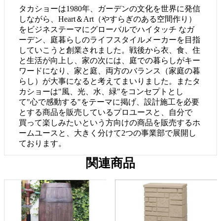
タカショーは1980年、ガーデンの文化を世界に発信
しながら、Heart＆Art（やすらぎのある空間作り）
をビジネステーマにグローバルでハイタッチ なガ
ーデン、庭暮らしのライフスタイルメーカーを目指
していこうと創業されました。戦後から衣、食、住
と生活が向上し、家の次には、庭での暮らしがキー
ワードになり、家と庭、両方のバランス（家庭の暮
らし）が大事になると考えてまいりました。またタ
カショーは"風、光、水、緑"をコンセプトとし
て"心で感動する"をテーマに掲げ、設計施工を必要
とする商品を販売しているプロユースと、自分で
買って楽しみたいという方向けの商品を販売するホ
ームユースと、大きく分けて2つの事業部で展開し
ております。
関連商品