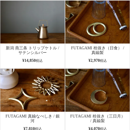
新潟 燕三条 トリップケトル /
FUTAGAMI 栓抜き（日食） /
サテンシルバー
真鍮製
¥
14,850
¥
2,970
税込
税込
FUTAGAMI 真鍮なべしき / 銀
FUTAGAMI 栓抜き（三日月）
河
/ 真鍮製
¥
7,810
¥
4,070
税込
税込