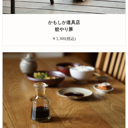
かもしか道具店
蚊やり豚
￥3,300(税込)