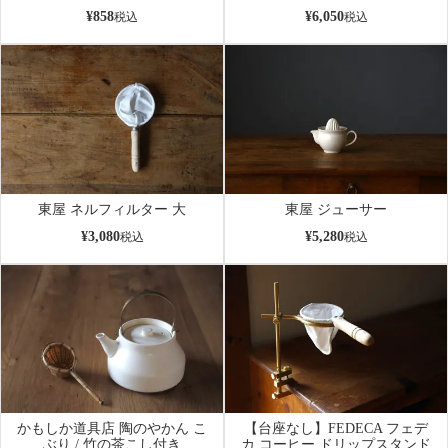
¥
858
¥
6,050
税込
税込
東屋 ネルフィルター 大
東屋 ジューサー
¥
3,080
¥
5,280
税込
税込
かもしか道具店 陶のやかん こ
【台座なし】FEDECA フェデ
ぶり / 竹の茶こし付き
カ コーヒー ドリップスタンド