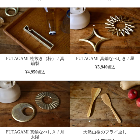
FUTAGAMI 栓抜き（枠） / 真
FUTAGAMI 真鍮なべしき / 星
鍮製
¥
5,940
税込
¥
4,950
税込
FUTAGAMI 真鍮なべしき / 月
天然山桜のフライ返し
太陽