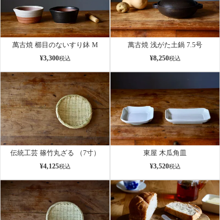
萬古焼 櫛目のないすり鉢 M
萬古焼 浅がた土鍋 7.5号
¥
3,300
¥
8,250
税込
税込
伝統工芸 篠竹丸ざる （7寸）
東屋 木瓜角皿
¥
4,125
¥
3,520
税込
税込