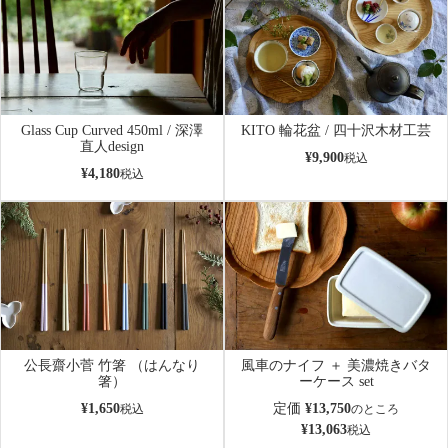
Glass Cup Curved 450ml / 深澤
KITO 輪花盆 / 四十沢木材工芸
直人design
¥
9,900
税込
¥
4,180
税込
公長齋小菅 竹箸 （はんなり
風車のナイフ ＋ 美濃焼きバタ
箸）
ーケース set
¥
1,650
定価
¥
13,750
税込
のところ
¥
13,063
税込