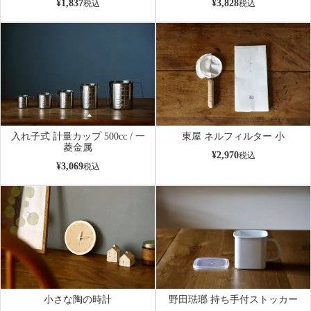
¥
1,837
¥
3,828
税込
税込
入れ子式 計量カップ 500cc / 一
東屋 ネルフィルター 小
菱金属
¥
2,970
税込
¥
3,069
税込
小さな陶の時計
野田琺瑯 持ち手付ストッカー