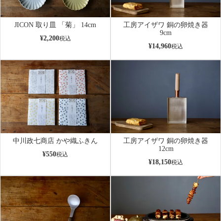
JICON 取り皿 「菊」 14cm
工房アイザワ 銅の卵焼き器
9cm
¥
2,200
税込
¥
14,960
税込
中川政七商店 かや織ふきん
工房アイザワ 銅の卵焼き器
12cm
¥
550
税込
¥
18,150
税込