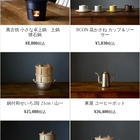
萬古焼 小さな卓上鍋 土鍋
JICON 花かさね カップ＆ソー
懐石鍋
サー
¥
8,800
¥
5,830
税込
税込
鍋付和せいろ2段 21cm / 山一
東屋 コーヒーポット
¥
25,080
¥
26,400
税込
税込