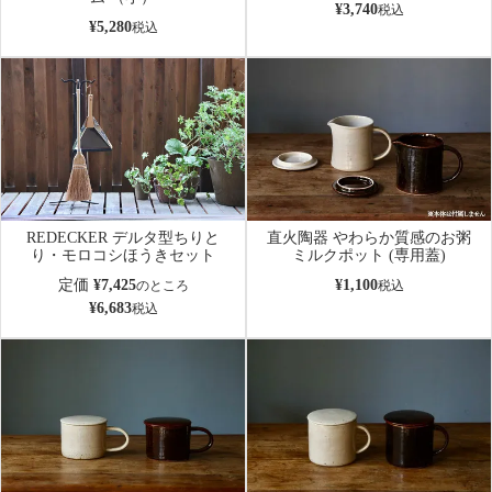
¥
3,740
税込
¥
5,280
税込
REDECKER デルタ型ちりと
直火陶器 やわらか質感のお粥
り・モロコシほうきセット
ミルクポット (専用蓋)
定価
¥
7,425
¥
1,100
のところ
税込
¥
6,683
税込