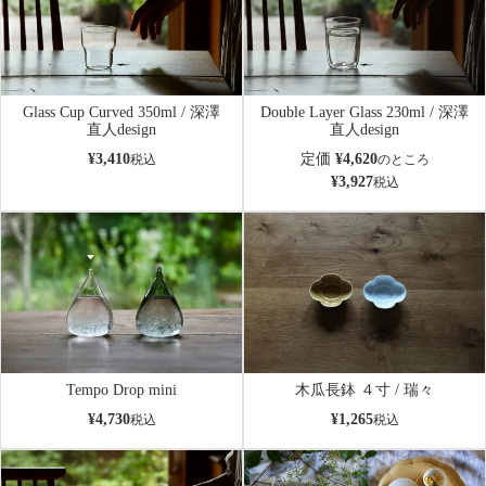
Glass Cup Curved 350ml / 深澤
Double Layer Glass 230ml / 深澤
直人design
直人design
¥
3,410
定価
¥
4,620
税込
のところ
¥
3,927
税込
Tempo Drop mini
木瓜長鉢 ４寸 / 瑞々
¥
4,730
¥
1,265
税込
税込