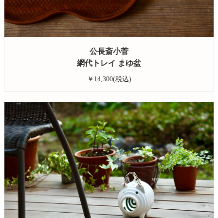
公長斎小菅
網代トレイ まゆ盆
￥14,300(税込)