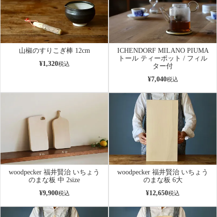
山椒のすりこぎ棒 12cm
ICHENDORF MILANO PIUMA
トール ティーポット / フィル
¥
1,320
税込
ター付
¥
7,040
税込
woodpecker 福井賢治 いちょう
woodpecker 福井賢治 いちょう
のまな板 中 2size
のまな板 6大
¥
9,900
¥
12,650
税込
税込