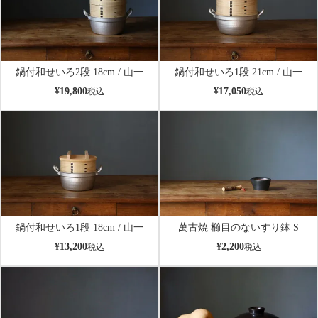
鍋付和せいろ2段 18cm / 山一
鍋付和せいろ1段 21cm / 山一
¥
19,800
¥
17,050
税込
税込
鍋付和せいろ1段 18cm / 山一
萬古焼 櫛目のないすり鉢 S
¥
13,200
¥
2,200
税込
税込