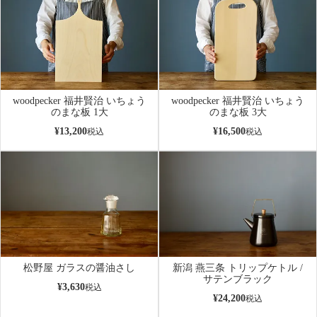
woodpecker 福井賢治 いちょう
woodpecker 福井賢治 いちょう
のまな板 1大
のまな板 3大
¥
13,200
¥
16,500
税込
税込
松野屋 ガラスの醤油さし
新潟 燕三条 トリップケトル /
サテンブラック
¥
3,630
税込
¥
24,200
税込