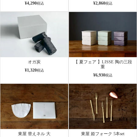
¥
4,290
¥
2,860
税込
税込
オガ炭
【 夏フェア 】LISSE 陶の三段
重
¥
1,320
税込
¥
6,930
税込
東屋 替えネル 大
東屋 姫フォーク 5本set