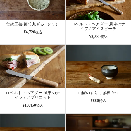
伝統工芸 篠竹丸ざる （8寸）
ロベルト・ヘアダー 風車のナ
イフ / アイスビーチ
¥
4,720
税込
¥
8,580
税込
ロベルト・ヘアダー 風車のナ
山椒のすりこぎ棒 9cm
イフ / アプリコット
¥
880
税込
¥
10,450
税込