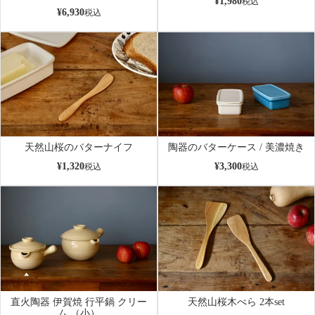
¥
1,980
税込
¥
6,930
税込
天然山桜のバターナイフ
陶器のバターケース / 美濃焼き
¥
1,320
¥
3,300
税込
税込
直火陶器 伊賀焼 行平鍋 クリー
天然山桜木べら 2本set
ム （小）