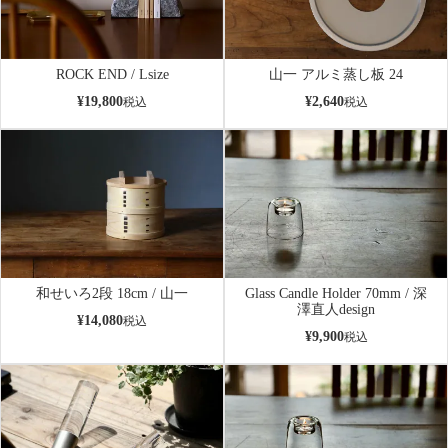
ROCK END / Lsize
山一 アルミ蒸し板 24
¥
19,800
¥
2,640
税込
税込
和せいろ2段 18cm / 山一
Glass Candle Holder 70mm / 深
澤直人design
¥
14,080
税込
¥
9,900
税込