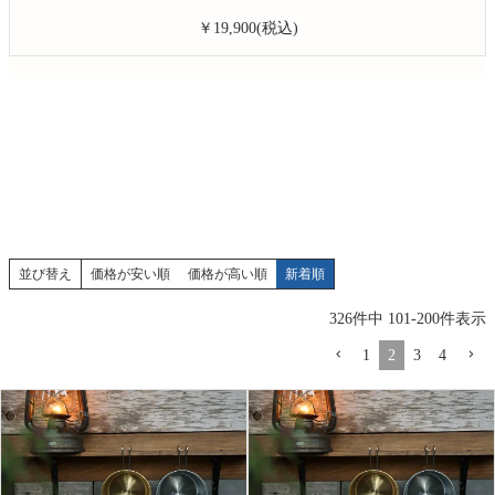
￥19,900(税込)
並び替え
価格が安い順
価格が高い順
新着順
326
件中
101
-
200
件表示
1
2
3
4