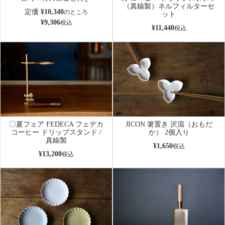
（真鍮製）ネルフィルターセ
定価
¥
10,340
のところ
ット
¥
9,306
税込
¥
11,440
税込
〇夏フェア FEDECA フェデカ
JICON 箸置き 沢瀉（おもだ
コーヒー ドリップスタンド /
か） 2個入り
真鍮製
¥
1,650
税込
¥
13,200
税込