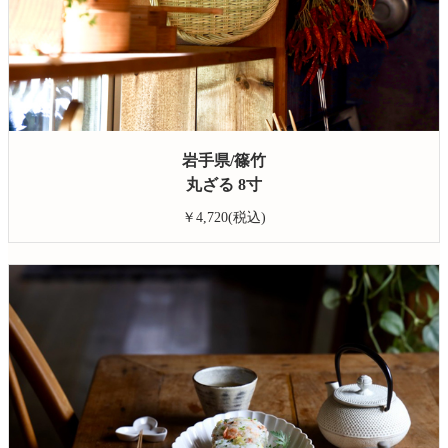
岩手県/篠竹
丸ざる 8寸
￥4,720(税込)