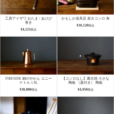
工房アイザワ おたま / あけび
かもしか道具店 炭火コンロ 角
巻き
¥
10,120
税込
¥
4,125
税込
FIRESIDE 銅のやかん エニー
【コンロなし】萬古焼 小さな
ケトル 1.8L
陶板 （蓋付き） 陶板
¥
30,800
¥
4,950
税込
税込