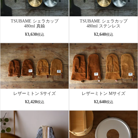
TSUBAME シェラカップ
TSUBAME シェラカップ
480ml 真鍮
480ml ステンレス
¥
3,630
¥
2,640
税込
税込
レザーミトン Sサイズ
レザーミトン Mサイズ
¥
2,420
¥
2,640
税込
税込