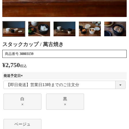
スタックカップ / 萬古焼き
商品番号
30803159
¥
2,750
税込
発送予定日
(
必
須
)
白
黒
×
×
ベージュ