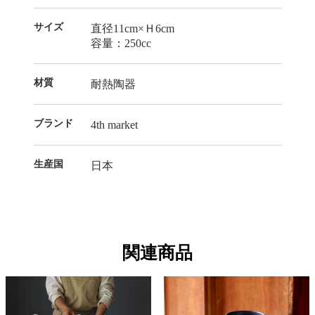
サイズ
直径11cm×Ｈ6cm
容量：250cc
材質
耐熱陶器
ブランド
4th market
生産国
日本
関連商品