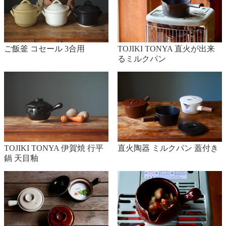
ご飯釜 コセール 3合用
TOJIKI TONYA 直火が出来
るミルクパン
TOJIKI TONYA 伊賀焼 行平
直火陶器 ミルクパン 蓋付き
鍋 天目釉