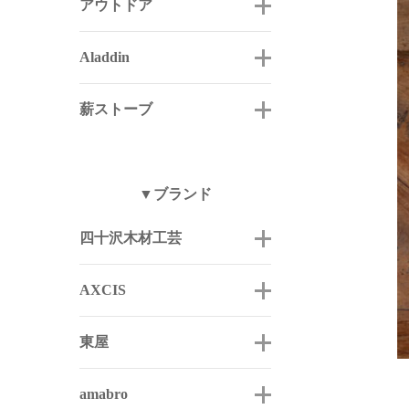
アウトドア
Aladdin
薪ストーブ
▼ブランド
四十沢木材工芸
AXCIS
東屋
amabro