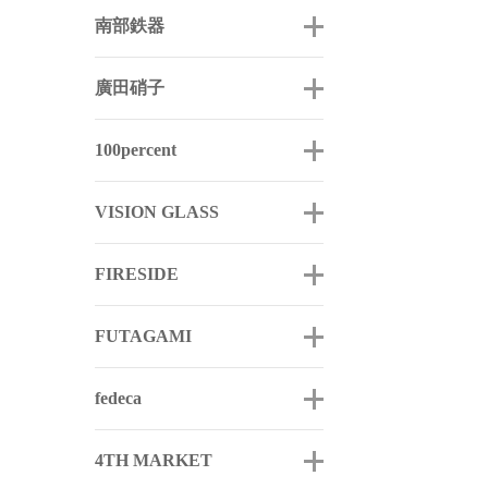
南部鉄器
廣田硝子
100percent
VISION GLASS
FIRESIDE
FUTAGAMI
fedeca
4TH MARKET