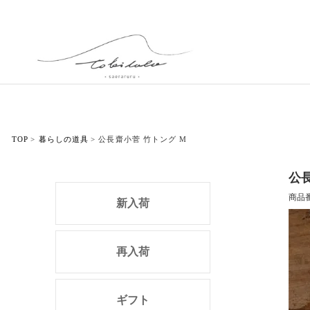
TOP
暮らしの道具
公長齋小菅 竹トング M
公
商品
新入荷
再入荷
ギフト