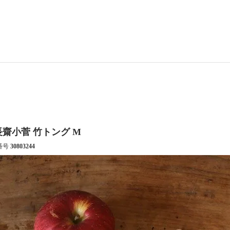
長齋小菅 竹トング M
番号
30803244