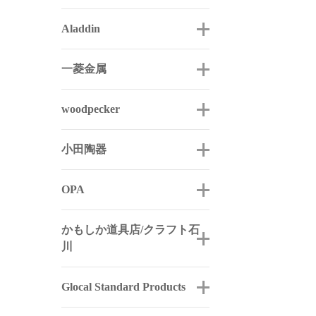
Aladdin
一菱金属
woodpecker
小田陶器
OPA
かもしか道具店/クラフト石
川
Glocal Standard Products