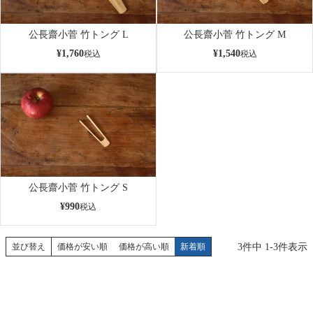
公長齋小菅 竹トング L
公長齋小菅 竹トング M
¥
1,760
¥
1,540
税込
税込
公長齋小菅 竹トング S
¥
990
税込
3
件中
1
-
3
件表示
並び替え
価格が安い順
価格が高い順
新着順