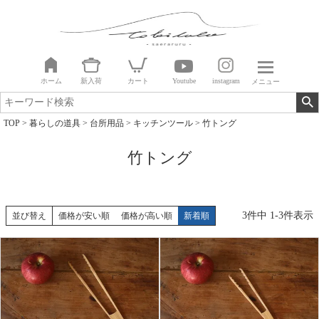
ホーム
新入荷
カート
Youtube
instagram
メニュー
TOP
暮らしの道具
台所用品
キッチンツール
竹トング
竹トング
3
件中
1
-
3
件表示
並び替え
価格が安い順
価格が高い順
新着順