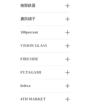
南部鉄器
廣田硝子
100percent
VISION GLASS
FIRESIDE
FUTAGAMI
fedeca
4TH MARKET