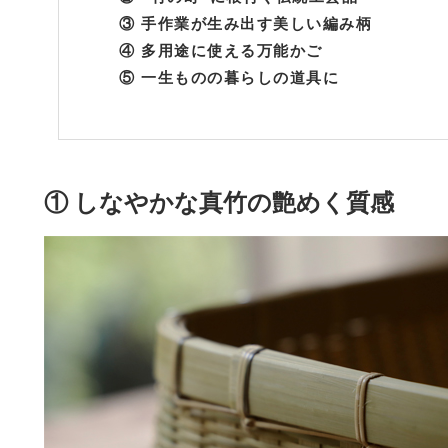
③ 手作業が生み出す美しい編み柄
④ 多用途に使える万能かご
⑤ 一生ものの暮らしの道具に
① しなやかな真竹の艶めく質感