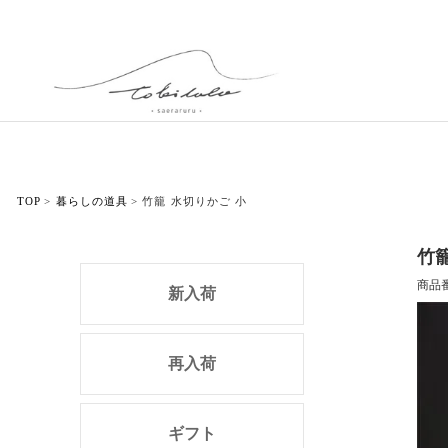
TOP
暮らしの道具
竹籠 水切りかご 小
竹籠
商品
新入荷
再入荷
ギフト