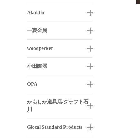
Aladdin
一菱金属
woodpecker
小田陶器
OPA
かもしか道具店/クラフト石
川
Glocal Standard Products