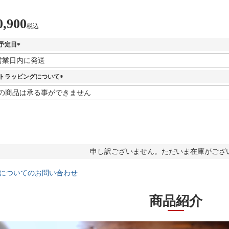
0,900
税込
予定日
(
必
須
トラッピングについて
)
(
必
須
)
申し訳ございません。ただいま在庫がござ
についてのお問い合わせ
商品紹介