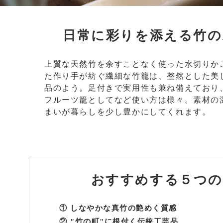
日常に彩りを添える竹の
上質な天然竹を余すことなく使った水切りか
た作り手が紡ぐ繊細な竹籠は、整然とした美
品のよう。足付きで実用性も兼ね備えており
フルーツ籠としてなど使い方は様々。素材の
まいが暮らしを少し豊かにしてくれます。
おすすめする
５つの
① しなやかな真竹の艶めく質感
② "竹の町"に根付く伝統工芸品