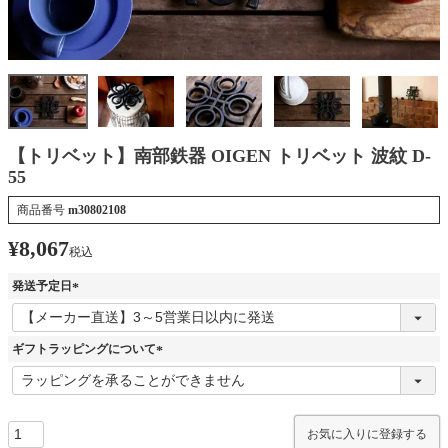
【トリベット】南部鉄器 OIGEN トリベット 波紋 D-
55
商品番号
m30802108
¥
8,067
税込
発送予定日
(
必
須
ギフトラッピングについて
)
(
必
須
)
お気に入りに登録する