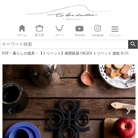
ホーム
新入荷
カート
Youtube
instagram
メニュー
TOP
暮らしの道具
【トリベット】南部鉄器 OIGEN トリベット 波紋 D-55