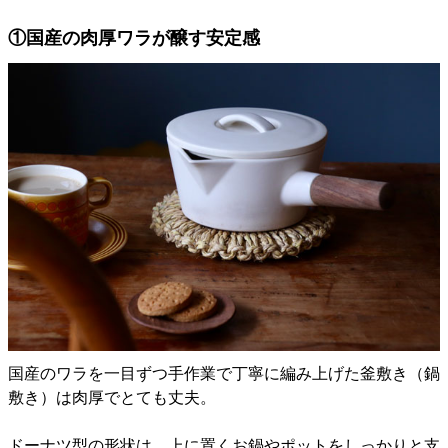
①国産の肉厚ワラが醸す安定感
国産のワラを一目ずつ手作業で丁寧に編み上げた釜敷き（鍋
敷き）は肉厚でとても丈夫。
ドーナツ型の形状は、上に置くお鍋やポットをしっかりと支