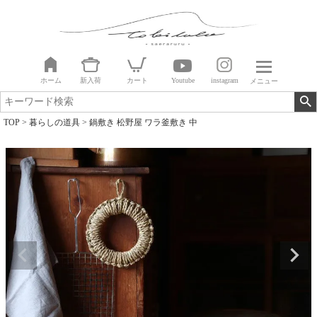
ホーム
新入荷
カート
Youtube
instagram
メニュー
TOP
暮らしの道具
鍋敷き 松野屋 ワラ釜敷き 中