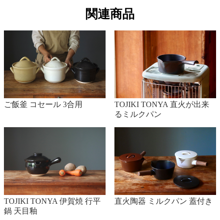
関連商品
ご飯釜 コセール 3合用
TOJIKI TONYA 直火が出来
るミルクパン
TOJIKI TONYA 伊賀焼 行平
直火陶器 ミルクパン 蓋付き
鍋 天目釉