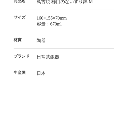
商品名
萬古焼 櫛目のないすり鉢 M
サイズ
160×155×70mm
容量：670ml
材質
陶器
ブランド
日常茶飯器
生産国
日本