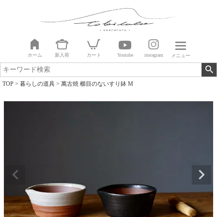
ホーム
新入荷
カート
Youtube
instagram
メニュー
TOP
暮らしの道具
萬古焼 櫛目のないすり鉢 M