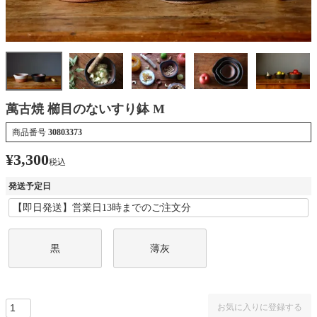
萬古焼 櫛目のないすり鉢 M
商品番号
30803373
¥
3,300
税込
発送予定日
黒
薄灰
お気に入りに登録する