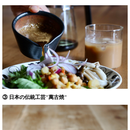
③ 日本の伝統工芸"萬古焼"