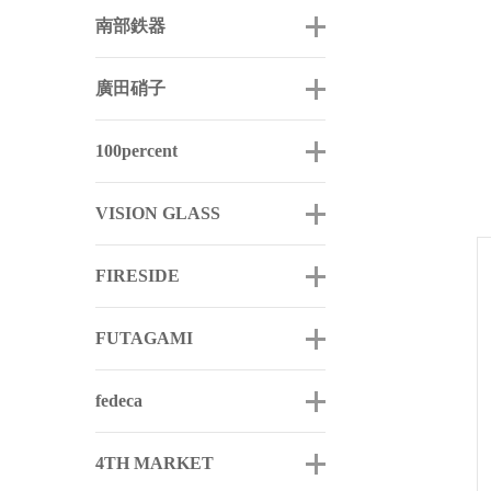
南部鉄器
廣田硝子
100percent
VISION GLASS
FIRESIDE
FUTAGAMI
fedeca
4TH MARKET