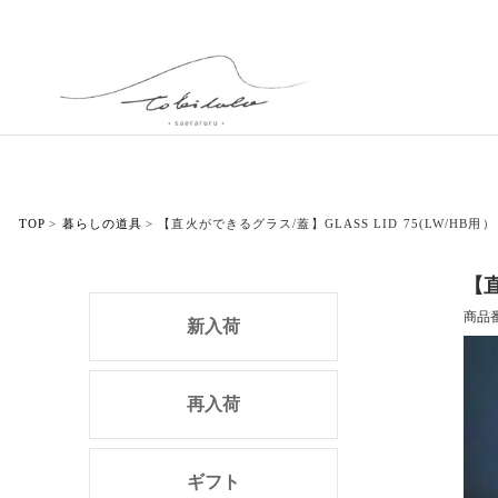
TOP
暮らしの道具
【直火ができるグラス/蓋】GLASS LID 75(LW/HB用）
【直
商品
新入荷
再入荷
ギフト