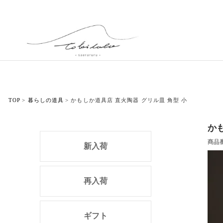
TOP
暮らしの道具
かもしか道具店 直火陶器 グリル皿 角型 小
か
商品
新入荷
再入荷
ギフト