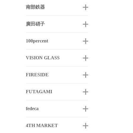
南部鉄器
廣田硝子
100percent
VISION GLASS
FIRESIDE
FUTAGAMI
fedeca
4TH MARKET