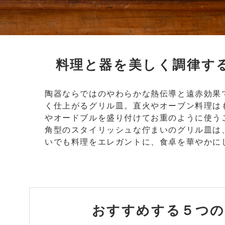
料理と器を美しく調律す
陶器ならではのやわらかな熱伝導と遠赤効果
く仕上がるグリル皿。直火やオーブン料理は
やオードブルを盛り付けてお重のように使う
角型のスタイリッシュな佇まいのグリル皿は
いでも料理をエレガントに、食卓を華やかに
おすすめする
５つの