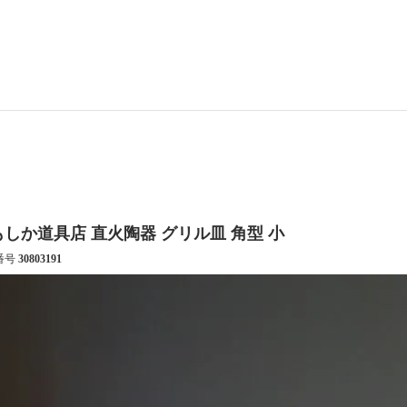
もしか道具店 直火陶器 グリル皿 角型 小
番号
30803191