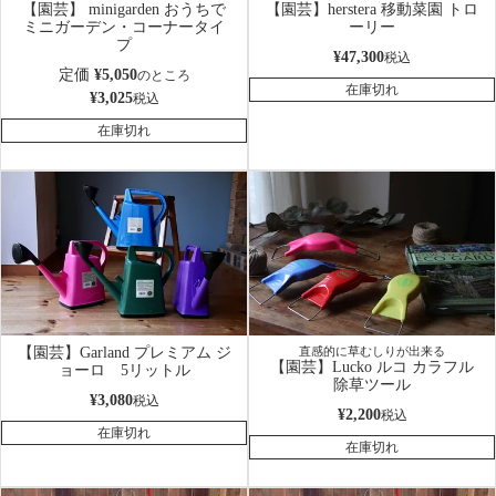
【園芸】 minigarden おうちで
【園芸】herstera 移動菜園 トロ
ミニガーデン・コーナータイ
ーリー
プ
¥
47,300
税込
定価
¥
5,050
のところ
在庫切れ
¥
3,025
税込
在庫切れ
【園芸】Garland プレミアム ジ
直感的に草むしりが出来る
【園芸】Lucko ルコ カラフル
ョーロ 5リットル
除草ツール
¥
3,080
税込
¥
2,200
税込
在庫切れ
在庫切れ