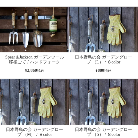
Spear＆Jackson ガーデンツール
日本野鳥の会 ガーデングロー
移植ごて / ハンドフォーク
ブ （L） / ８color
¥
2,860
¥
880
税込
税込
日本野鳥の会 ガーデングロー
日本野鳥の会 ガーデングロー
ブ （M） / ８color
ブ （S） / ８color