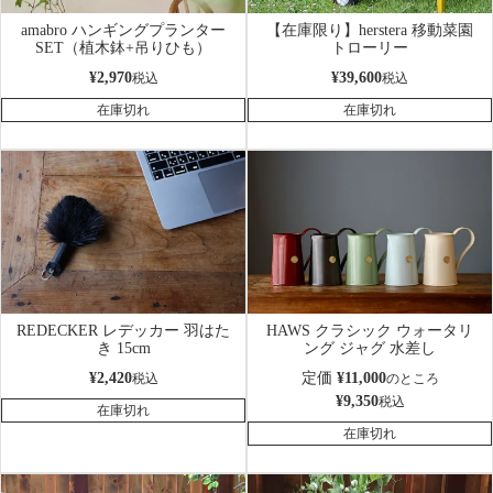
amabro ハンギングプランター
【在庫限り】herstera 移動菜園
SET（植木鉢+吊りひも）
トローリー
¥
2,970
¥
39,600
税込
税込
在庫切れ
在庫切れ
REDECKER レデッカー 羽はた
HAWS クラシック ウォータリ
き 15cm
ング ジャグ 水差し
¥
2,420
定価
¥
11,000
税込
のところ
¥
9,350
税込
在庫切れ
在庫切れ