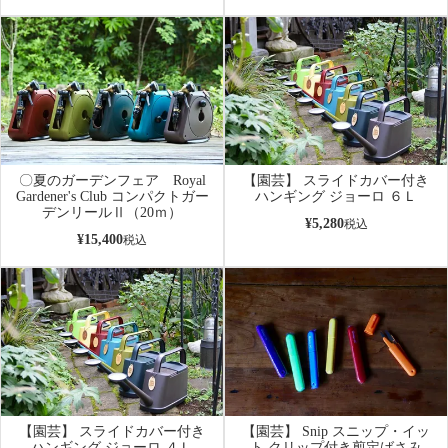
〇夏のガーデンフェア Royal
【園芸】 スライドカバー付き
Gardener's Club コンパクトガー
ハンギング ジョーロ ６Ｌ
デンリールⅡ（20ｍ）
¥
5,280
税込
¥
15,400
税込
【園芸】 スライドカバー付き
【園芸】 Snip スニップ・イッ
ハンギング ジョーロ ４Ｌ
ト クリップ付き剪定ばさみ