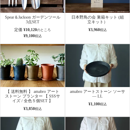
Spear＆Jackson ガーデンツール
日本野鳥の会 巣箱キット (組
3点SET
立キット）
定価
¥
10,120
¥
3,960
のところ
税込
¥
9,100
税込
【 送料無料 】 amabro アート
amabro アートストーン ソーサ
ストーン プランター 【 SSSサ
― LL
イズ / 全色５個SET 】
¥
1,100
税込
¥
3,850
税込