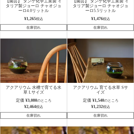
【園芸】 タンゲ化学工業製 イ
【園芸】 タンゲ化学工業製 イ
タリア製ジョーロ チャオジョ
タリア製ジョーロ チャオジョ
ーロ4.0リットル
ーロ5.5リットル
¥
1,265
¥
1,476
税込
税込
在庫切れ
在庫切れ
アクアリウム 水槽で育てる水
アクアリウム 育てる水草 Sサ
草 Lサイズ
イズ
定価
¥
3,080
定価
¥
1,540
のところ
のところ
¥
2,464
¥
1,232
税込
税込
在庫切れ
在庫切れ