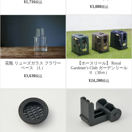
¥
1,716
税込
¥
3,080
税込
花瓶 リューズガラス フラワー
【ホースリール】 Royal
ベース （L）
Gardener's Club ガーデンリール
Ⅱ（30ｍ）
¥
3,630
税込
¥
24,200
税込