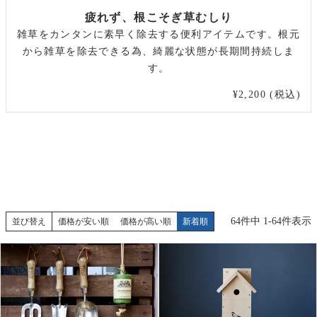
疲れず、根こそぎ草むしり
雑草をカンタンに素早く除去する便利アイテムです。根元
から雑草を除去できる為、綺麗な状態が長期間持続しま
す。
¥2,200 (税込)
64
件中
1
-
64
件表示
並び替え
価格が安い順
価格が高い順
新着順