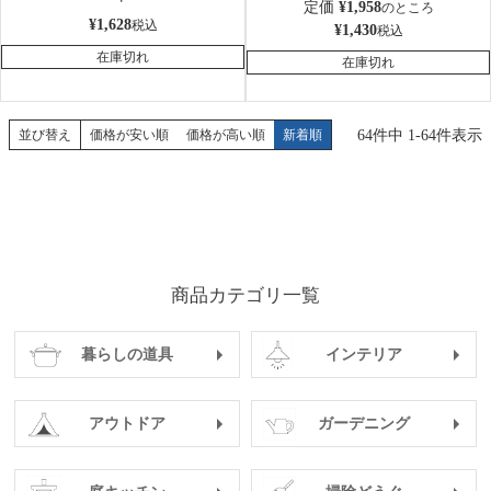
定価
¥
1,958
のところ
¥
1,628
税込
¥
1,430
税込
在庫切れ
在庫切れ
64
件中
1
-
64
件表示
並び替え
価格が安い順
価格が高い順
新着順
商品カテゴリ一覧
暮らしの道具
インテリア
アウトドア
ガーデニング