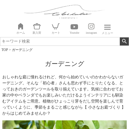
ホーム
新入荷
カート
Youtube
instagram
メニュー
TOP
ガーデニング
ガーデニング
おしゃれな庭に憧れるけれど、何から始めていいのかわからないガ
ーデニング。そんな「初心者」さんも思わず手にとりたくなる、と
っておきのガーデンツールを取り揃えています。気候に合わせてお
家の中やベランダでもお楽しみいただけるようインテリアにも馴染
むアイテムをご用意。植物がひょっこり芽をだし空間を楽しんで育
っていくように、季節をまるごと感じながら【 小さなお庭づくり 】
からはじめてみませんか？