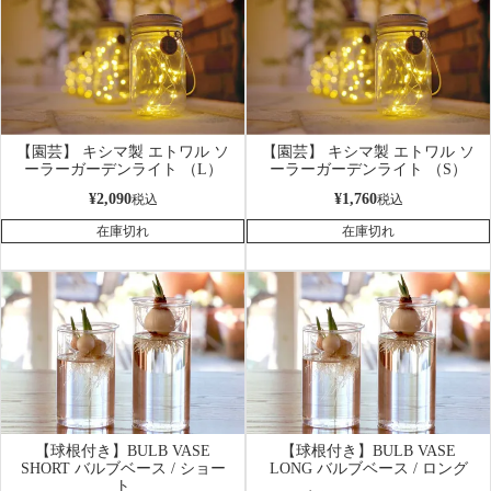
【園芸】 キシマ製 エトワル ソ
【園芸】 キシマ製 エトワル ソ
ーラーガーデンライト （L）
ーラーガーデンライト （S）
¥
2,090
¥
1,760
税込
税込
在庫切れ
在庫切れ
【球根付き】BULB VASE
【球根付き】BULB VASE
SHORT バルブベース / ショー
LONG バルブベース / ロング
ト