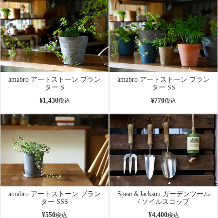
amabro アートストーン プラン
amabro アートストーン プラン
ター S
ター SS
¥
1,430
¥
770
税込
税込
amabro アートストーン プラン
Spear＆Jackson ガーデンツール
ター SSS
/ ソイルスコップ
¥
550
¥
4,400
税込
税込