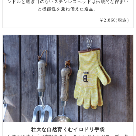
ンドルと継ぎ目のないステンレスヘッドは伝統的な佇まい
と機能性を兼ね備えた逸品。
￥2,860(税込)
壮大な自然育くむイロドリ手袋