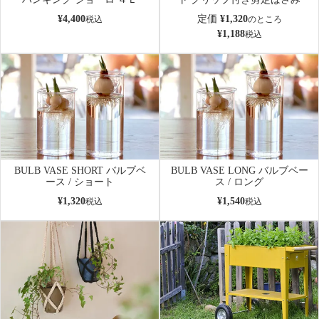
¥
4,400
定価
¥
1,320
税込
のところ
¥
1,188
税込
BULB VASE SHORT バルブベ
BULB VASE LONG バルブベー
ース / ショート
ス / ロング
¥
1,320
¥
1,540
税込
税込