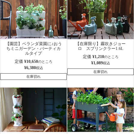
【園芸】ベランダ菜園に♪おう
【在庫限り】霧吹きジョー
ちミニガーデン・バーティカ
ロ スプリンクラー1.6L
ルタイプ
定価
¥
1,210
のところ
定価
¥
10,650
のところ
¥
1,089
税込
¥
6,380
税込
在庫切れ
在庫切れ