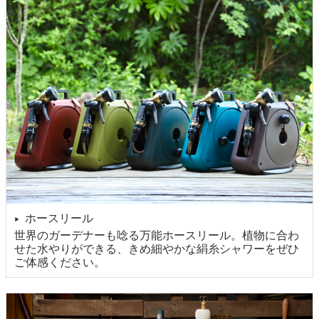
ホースリール
▶
世界のガーデナーも唸る万能ホースリール。植物に合わ
せた水やりができる、きめ細やかな絹糸シャワーをぜひ
ご体感ください。