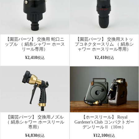
【園芸パーツ】 交換用 蛇口ニ
【園芸パーツ】 交換用ストッ
ップル （ 絹糸シャワー ホース
プコネクタースリム （ 絹糸シ
リール専用）
ャワー ホースリール専用）
¥
2,410
¥
2,410
税込
税込
【園芸パーツ】 交換用ノズル
【ホースリール】 Royal
（ 絹糸シャワー ホースリール
Gardener's Club コンパクトガー
専用）
デンリールⅡ（10ｍ）
¥
4,830
¥
12,100
税込
税込