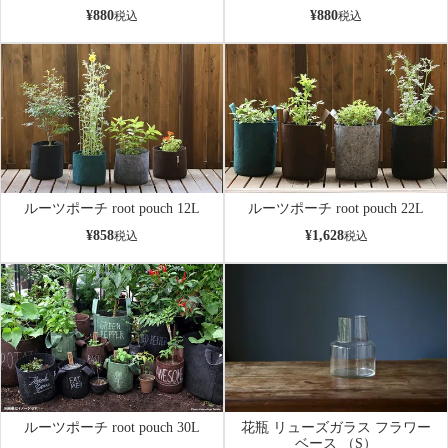
¥
880
¥
880
税込
税込
ルーツポーチ root pouch 12L
ルーツポーチ root pouch 22L
¥
858
¥
1,628
税込
税込
ルーツポーチ root pouch 30L
花瓶 リューズガラス フラワー
ベース （S）