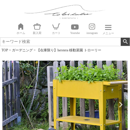
ホーム
新入荷
カート
Youtube
instagram
メニュー
TOP
ガーデニング
【在庫限り】herstera 移動菜園 トローリー