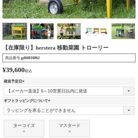
【在庫限り】herstera 移動菜園 トローリー
商品番号
gd60010862
¥
39,600
税込
発送予定日
(
必
須
ギフトラッピングについて
)
(
必
須
)
ターコイズ
マスタード
×
×