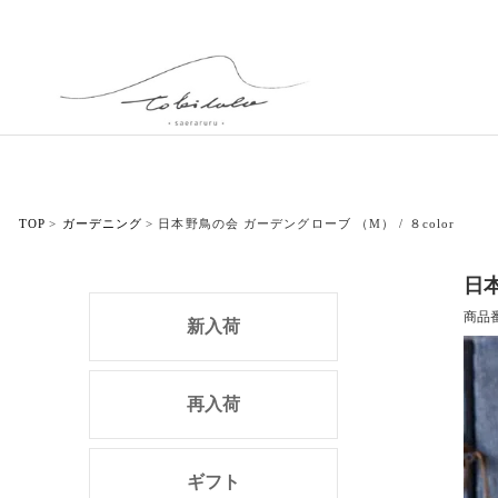
TOP
ガーデニング
日本野鳥の会 ガーデングローブ （M） / ８color
日本
商品
新入荷
再入荷
ギフト