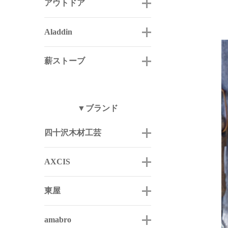
アウトドア
Aladdin
薪ストーブ
▼ブランド
四十沢木材工芸
AXCIS
東屋
amabro