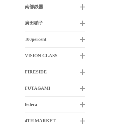
南部鉄器
廣田硝子
100percent
VISION GLASS
FIRESIDE
FUTAGAMI
fedeca
4TH MARKET