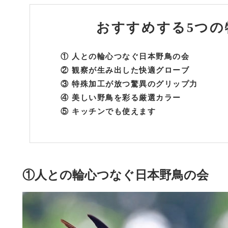
おすすめする
5つの
①
人との輪心つなぐ日本野鳥の会
②
観察が生み出した快適グローブ
③
特殊加工が放つ驚異のグリップ力
④
美しい野鳥を彩る厳選カラー
⑤
キッチンでも使えます
①人との輪心つなぐ日本野鳥の会