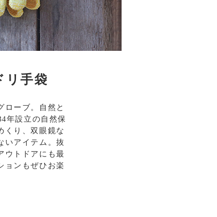
ドリ手袋
グローブ。自然と
34年設立の自然保
めくり、双眼鏡な
ないアイテム。抜
アウトドアにも最
ションもぜひお楽