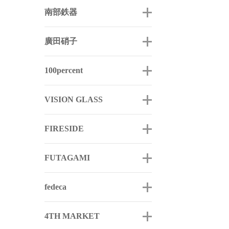
南部鉄器
廣田硝子
100percent
VISION GLASS
FIRESIDE
FUTAGAMI
fedeca
4TH MARKET