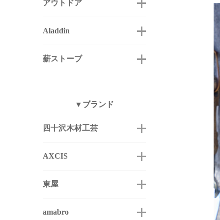
アウトドア
Aladdin
薪ストーブ
▼ブランド
四十沢木材工芸
AXCIS
東屋
amabro