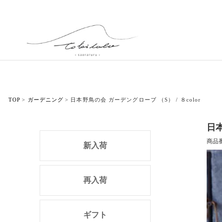
TOP
ガーデニング
日本野鳥の会 ガーデングローブ （S） / ８color
日本
商品
新入荷
再入荷
ギフト