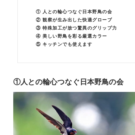
①
人との輪心つなぐ日本野鳥の会
②
観察が生み出した快適グローブ
③
特殊加工が放つ驚異のグリップ力
④
美しい野鳥を彩る厳選カラー
⑤
キッチンでも使えます
①人との輪心つなぐ日本野鳥の会