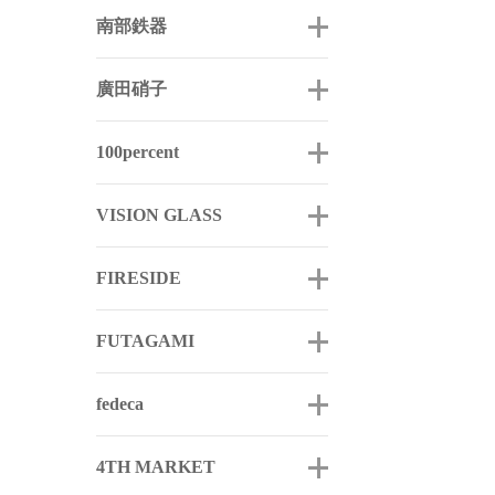
南部鉄器
廣田硝子
100percent
VISION GLASS
FIRESIDE
FUTAGAMI
fedeca
4TH MARKET