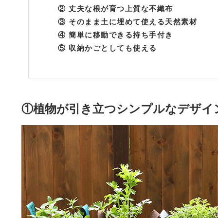
②
丈夫な根が育つ上質な不織布
③
そのまま土に埋めて使える天然素材
④
簡単に移動できる持ち手付き
⑤
収納かごとしても使える
①植物が引き立つシンプルなデザイ