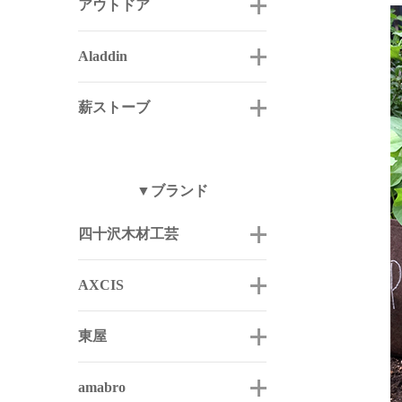
アウトドア
Aladdin
薪ストーブ
▼ブランド
四十沢木材工芸
AXCIS
東屋
amabro