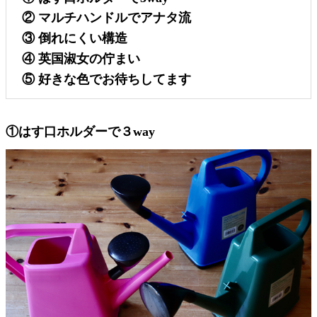
②
マルチハンドルでアナタ流
③
倒れにくい構造
④
英国淑女の佇まい
⑤
好きな色でお待ちしてます
①はす口ホルダーで３way