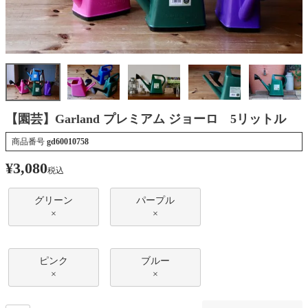
【園芸】Garland プレミアム ジョーロ 5リットル
商品番号
gd60010758
¥
3,080
税込
グリーン
パープル
×
×
ピンク
ブルー
×
×