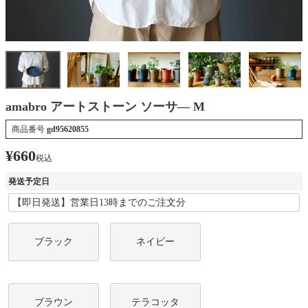
amabro アートストーン ソーサ― M
商品番号
gd95620855
¥
660
税込
発送予定日
ブラック
ネイビー
ブラウン
テラコッタ