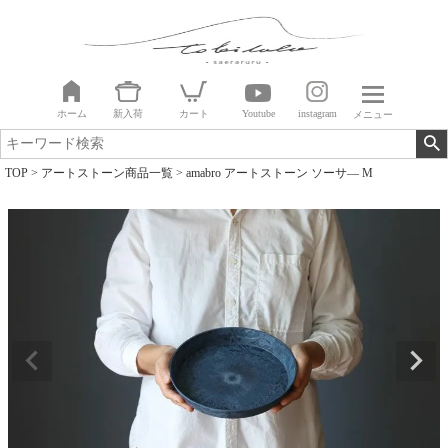
ホーム
新入荷
カート
Youtube
instagram
メニュー
TOP
アートストーン商品一覧
amabro アートストーン ソーサ― M