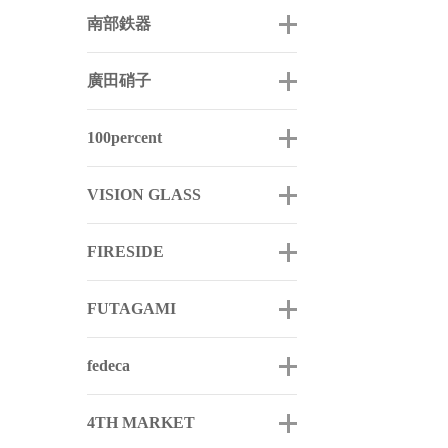
南部鉄器
廣田硝子
100percent
VISION GLASS
FIRESIDE
FUTAGAMI
fedeca
4TH MARKET