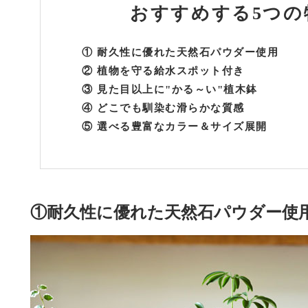
おすすめする
5つの
①
耐久性に優れた天然石パウダー使用
②
植物を守る給水スポット付き
③
見た目以上に"かる～い"植木鉢
④
どこでも馴染む滑らかな質感
⑤
選べる豊富なカラー＆サイズ展開
①耐久性に優れた天然石パウダー使