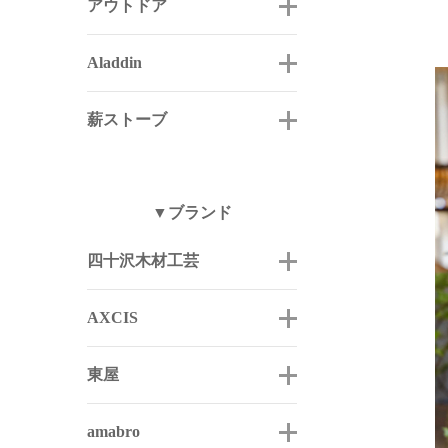
アウトドア
Aladdin
薪ストーブ
▼ブランド
四十沢木材工芸
AXCIS
東屋
amabro