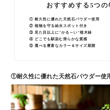
おすすめする
5つの
①
耐久性に優れた天然石パウダー使用
②
植物を守る給水スポット付き
③
見た目以上に"かる～い"植木鉢
④
どこでも馴染む滑らかな質感
⑤
選べる豊富なカラー＆サイズ展開
①耐久性に優れた天然石パウダー使