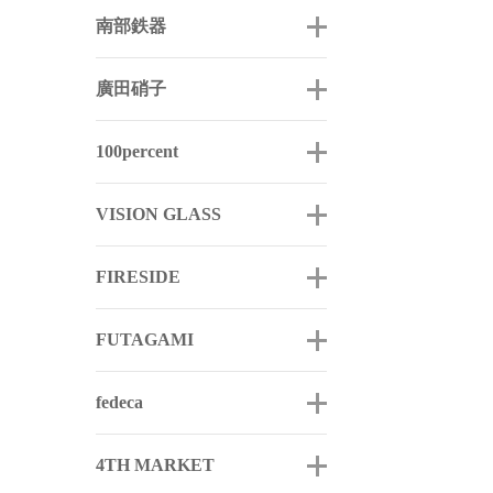
南部鉄器
廣田硝子
100percent
VISION GLASS
FIRESIDE
FUTAGAMI
fedeca
4TH MARKET