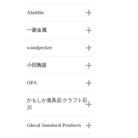
Aladdin
一菱金属
woodpecker
小田陶器
OPA
かもしか道具店/クラフト石
川
Glocal Standard Products