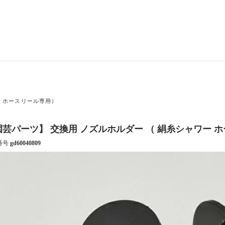
ー ホースリール専用）
園芸パーツ】 交換用 ノズルホルダー （ 絹糸シャワー 
番号
gd60040809