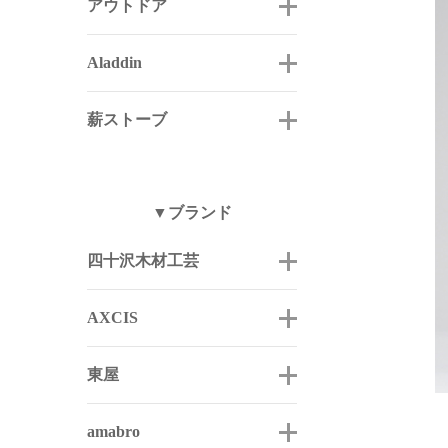
アウトドア
Aladdin
薪ストーブ
▼ブランド
四十沢木材工芸
AXCIS
東屋
amabro