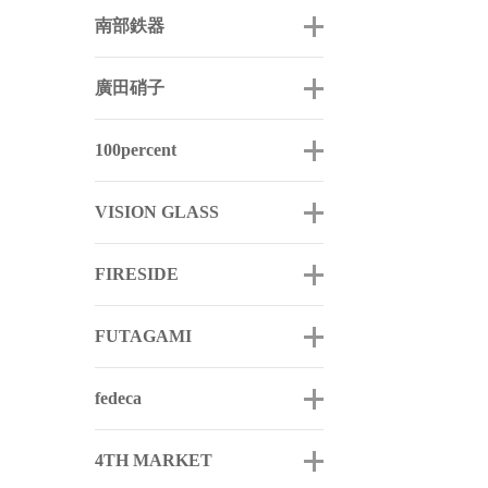
南部鉄器
廣田硝子
100percent
VISION GLASS
FIRESIDE
FUTAGAMI
fedeca
4TH MARKET