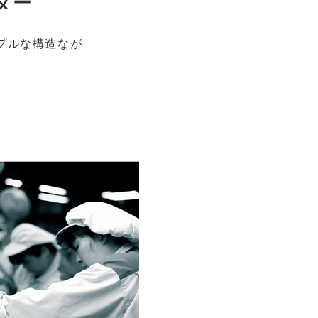
ダー
プルな構造なが
。