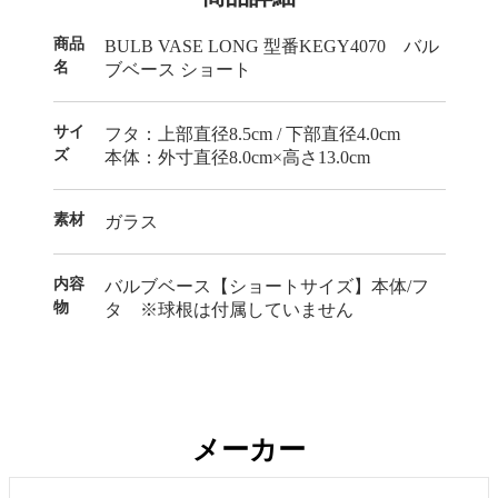
商品
BULB VASE LONG 型番KEGY4070 バル
名
ブベース ショート
サイ
フタ：上部直径8.5cm / 下部直径4.0cm
ズ
本体：外寸直径8.0cm×高さ13.0cm
素材
ガラス
内容
バルブベース【ショートサイズ】本体/フ
物
タ ※球根は付属していません
メーカー