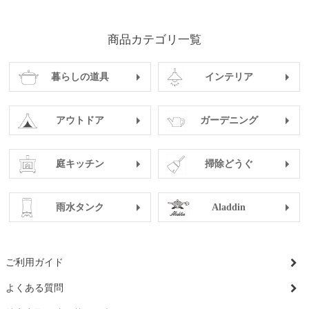
・クロッカス
開花時期 2～4月
商品カテゴリ一覧
植付時期 10～11月
暮らしの道具
インテリア
・水仙
開花時期 12～4月
植付時期 10～11月
アウトドア
ガーデニング
庭キッチン
掃除どうぐ
雨水タンク
Aladdin
ご利用ガイド
よくある質問