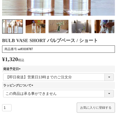
BULB VASE SHORT バルブベース / ショート
商品番号
so93110707
¥
1,320
税込
発送予定日
(
必
須
ラッピングについて
)
(
必
須
)
お気に入りに登録する