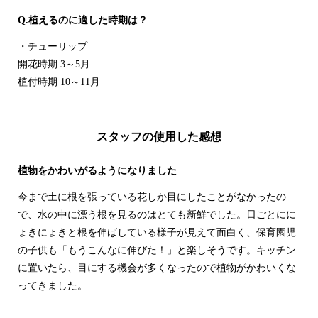
Q.植えるのに適した時期は？
・チューリップ
開花時期 3～5月
植付時期 10～11月
・アネモネ
開花時期 2～5月
スタッフの使用した感想
植付時期 10～11月
植物をかわいがるようになりました
・ムスカリ
今まで土に根を張っている花しか目にしたことがなかったの
開花時期 3～5月
で、水の中に漂う根を見るのはとても新鮮でした。日ごとにに
植付時期 9～10月
ょきにょきと根を伸ばしている様子が見えて面白く、保育園児
の子供も「もうこんなに伸びた！」と楽しそうです。キッチン
・フリージア
に置いたら、目にする機会が多くなったので植物がかわいくな
開花時期 3～4月
ってきました。
植付時期 10～11月