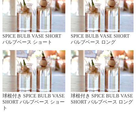
植付時期 6～10月
・サフラン
開花時期 10～11月
SPICE BULB VASE SHORT
SPICE BULB VASE SHORT
植付時期 8～9月
バルブベース ショート
バルブベース ロング
・ネリネ（ダイヤモンドリリー）
開花時期 10～12月
植付時期 8～10月
・ダリア
開花時期 7～10月
球根付き SPICE BULB VASE
球根付き SPICE BULB VASE
植付時期 3～5月
SHORT バルブベース ショー
SHORT バルブベース ロング
ト
・シクラメン
開花時期 10～3月
植付時期 9月