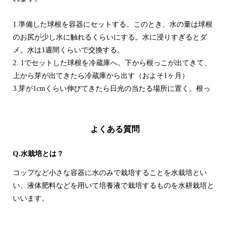
1.準備した球根を容器にセットする。このとき、水の量は球根
のお尻が少し水に触れるくらいにする。水に浸りすぎるとダ
メ。水は1週間くらいで交換する。
2. 1でセットした球根を冷蔵庫へ。下から根っこが出てきて、
上から芽が出てきたら冷蔵庫から出す（およそ1ヶ月）
3.芽が1cmくらい伸びてきたら日光の当たる場所に置く。根っ
こが伸びてきたら水位を下げてください。
ヒヤシンスは長ければ3か月間楽しめ、ふんわりと香るので栽
よくある質問
培中はお部屋がとてもいい匂いになり癒されます。
Q.水栽培とは？
コップなど小さな容器に水のみで栽培することを水栽培とい
い、液体肥料などを用いて培養液で栽培するものを水耕栽培と
いいます。