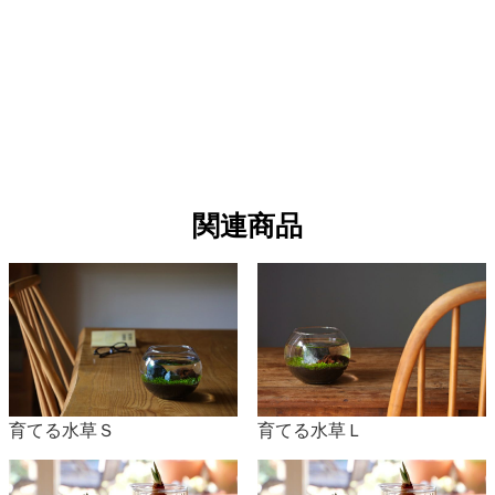
・サンダーソニア（クリスマスベル）
開花時期 6～7月
植付時期 3～5月
・グラジオラス
開花時期 7～10月
植付時期 3～6月
関連商品
・カラー
開花時期 4～7月
植付時期 4～5月
・クルクマ
開花時期 5～10月
植付時期 5～6月
育てる水草Ｓ
育てる水草Ｌ
・彼岸花
開花時期 7～10月（原種は9月）