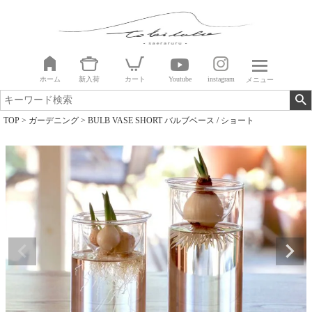
ホーム
新入荷
カート
Youtube
instagram
メニュー
TOP
ガーデニング
BULB VASE SHORT バルブベース / ショート