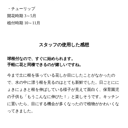
・チューリップ
開花時期 3～5月
植付時期 10～11月
・アネモネ
開花時期 2～5月
スタッフの使用した感想
植付時期 10～11月
球根付なので、すぐに始められます。
手軽に花と同棲できるのが嬉しいですね。
・ムスカリ
開花時期 3～5月
今まで土に根を張っている花しか目にしたことがなかったの
植付時期 9～10月
で、水の中に漂う根を見るのはとても新鮮でした。日ごとにに
ょきにょきと根を伸ばしている様子が見えて面白く、保育園児
・フリージア
の子供も「もうこんなに伸びた！」と楽しそうです。キッチン
開花時期 3～4月
に置いたら、目にする機会が多くなったので植物がかわいくな
植付時期 10～11月
ってきました。
・サンダーソニア（クリスマスベル）