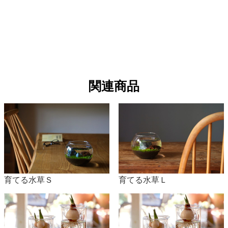
開花時期 6～7月
植付時期 3～5月
・グラジオラス
開花時期 7～10月
植付時期 3～6月
関連商品
・カラー
開花時期 4～7月
植付時期 4～5月
・クルクマ
開花時期 5～10月
植付時期 5～6月
育てる水草Ｓ
育てる水草Ｌ
・彼岸花
開花時期 7～10月（原種は9月）
植付時期 6～10月