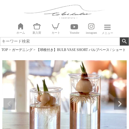
ホーム
新入荷
カート
Youtube
instagram
メニュー
TOP
ガーデニング
【球根付き】BULB VASE SHORT バルブベース / ショート