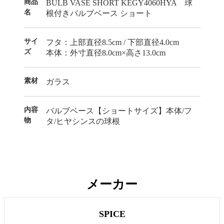
商品
BULB VASE SHORT KEGY4060HYA 球
名
根付きバルブベース ショート
サイ
フタ：上部直径8.5cm / 下部直径4.0cm
ズ
本体：外寸直径8.0cm×高さ13.0cm
素材
ガラス
内容
バルブベース【ショートサイズ】本体/フ
物
タ/ヒヤシンスの球根
メーカー
SPICE