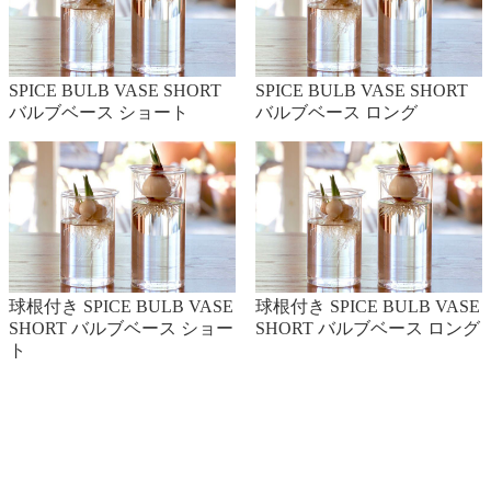
・サフラン
開花時期 10～11月
SPICE BULB VASE SHORT
SPICE BULB VASE SHORT
植付時期 8～9月
バルブベース ショート
バルブベース ロング
・ネリネ（ダイヤモンドリリー）
開花時期 10～12月
植付時期 8～10月
・ダリア
開花時期 7～10月
球根付き SPICE BULB VASE
球根付き SPICE BULB VASE
植付時期 3～5月
SHORT バルブベース ショー
SHORT バルブベース ロング
ト
・シクラメン
開花時期 10～3月
植付時期 9月
・クロッカス