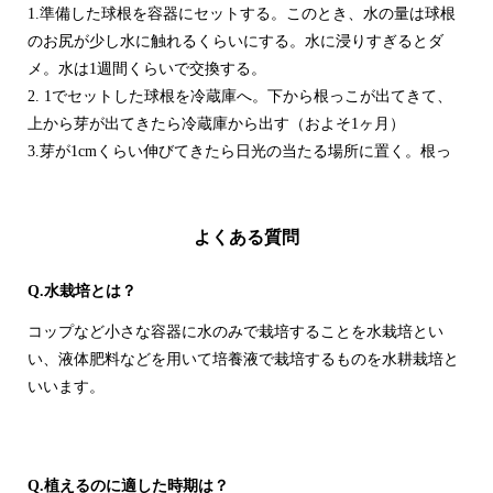
1.準備した球根を容器にセットする。このとき、水の量は球根
のお尻が少し水に触れるくらいにする。水に浸りすぎるとダ
メ。水は1週間くらいで交換する。
2. 1でセットした球根を冷蔵庫へ。下から根っこが出てきて、
上から芽が出てきたら冷蔵庫から出す（およそ1ヶ月）
3.芽が1cmくらい伸びてきたら日光の当たる場所に置く。根っ
こが伸びてきたら水位を下げてください。
ヒヤシンスは長ければ3か月間楽しめ、ふんわりと香るので栽
よくある質問
培中はお部屋がとてもいい匂いになり癒されます。
Q.水栽培とは？
コップなど小さな容器に水のみで栽培することを水栽培とい
い、液体肥料などを用いて培養液で栽培するものを水耕栽培と
いいます。
Q.植えるのに適した時期は？