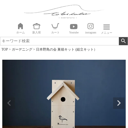
ホーム
新入荷
カート
Youtube
instagram
メニュー
TOP
ガーデニング
日本野鳥の会 巣箱キット (組立キット）