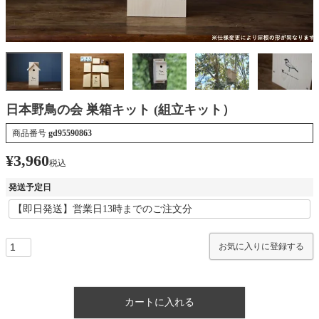
日本野鳥の会 巣箱キット (組立キット）
商品番号
gd95590863
¥
3,960
税込
発送予定日
お気に入りに登録する
カートに入れる