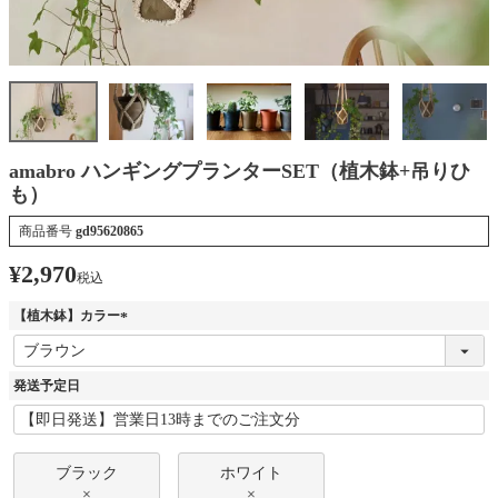
amabro ハンギングプランターSET（植木鉢+吊りひ
も）
商品番号
gd95620865
¥
2,970
税込
【植木鉢】カラー
(
必
須
発送予定日
)
ブラック
ホワイト
×
×