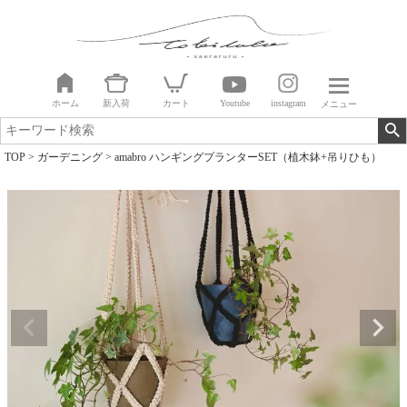
ホーム
新入荷
カート
Youtube
instagram
メニュー
TOP
ガーデニング
amabro ハンギングプランターSET（植木鉢+吊りひも）