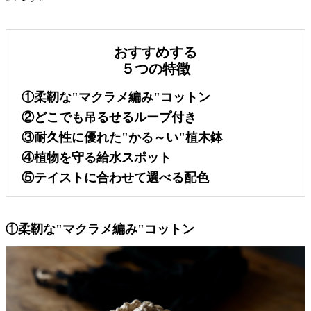
おすすめする
５つの特徴
①柔靭な"マクラメ編み"コットン
②どこでも吊るせるループ付き
③耐久性に優れた"かる～い"植木鉢
④植物を守る給水スポット
⑤テイストに合わせて選べる配色
①柔靭な"マクラメ編み"コットン