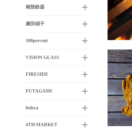
南部鉄器
廣田硝子
100percent
VISION GLASS
FIRESIDE
FUTAGAMI
fedeca
4TH MARKET