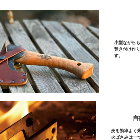
小型ながら
焚き付け作
す。
自
炎を効率よく
火ばさみは一