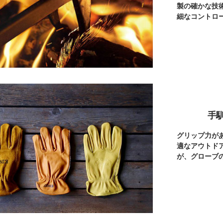
製の確かな技
細なコントロ
手
グリップ力が
適なアウトド
が、グローブ