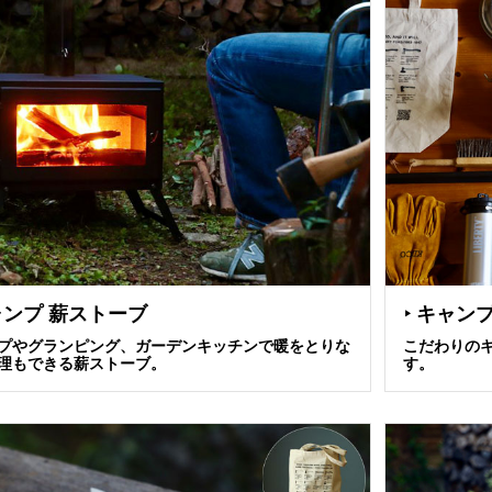
ャンプ 薪ストーブ
キャン
▶
プやグランピング、ガーデンキッチンで暖をとりな
こだわりの
理もできる薪ストーブ。
す。