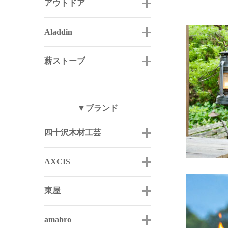
アウトドア
Aladdin
薪ストーブ
▼ブランド
四十沢木材工芸
AXCIS
東屋
amabro