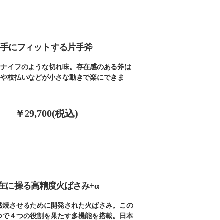
手にフィットする片手斧
もナイフのような切れ味。存在感のある斧は
りや枝払いなどが小さな動きで楽にできま
￥29,700(税込)
在に操る高精度火ばさみ+α
燃焼させるために開発された火ばさみ。この
つで４つの役割を果たす多機能を搭載。日本