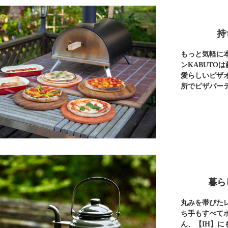
持
もっと気軽に
ンKABUTO
愛らしいピザ
所でピザパー
暮ら
丸みを帯びた
ち手もすべて
ん、【IH】