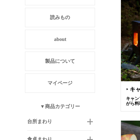
読みもの
about
製品について
マイページ
キ
▶
キャン
がら料
▼商品カテゴリー
台所まわり
食卓まわり