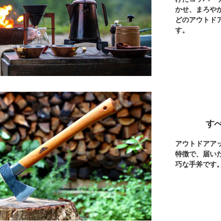
かせ、まろや
どのアウトド
す。
す
アウトドアア
特徴で、届い
巧な手斧です