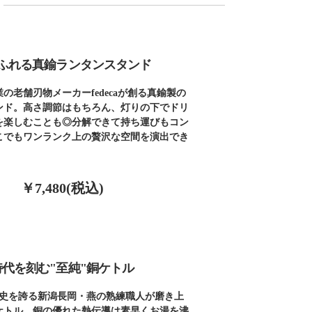
ふれる真鍮ランタンスタンド
の老舗刃物メーカーfedecaが創る真鍮製の
ンド。高さ調節はもちろん、灯りの下でドリ
を楽しむことも◎分解できて持ち運びもコン
こでもワンランク上の贅沢な空間を演出でき
￥7,480(税込)
時代を刻む"至純"銅ケトル
歴史を誇る新潟長岡・燕の熟練職人が磨き上
ケトル。銅の優れた熱伝導は素早くお湯を沸