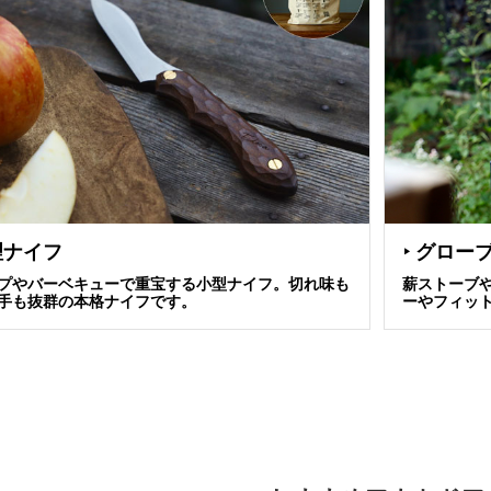
理ナイフ
グロー
▶
プやバーベキューで重宝する小型ナイフ。切れ味も
薪ストーブ
手も抜群の本格ナイフです。
ーやフィッ