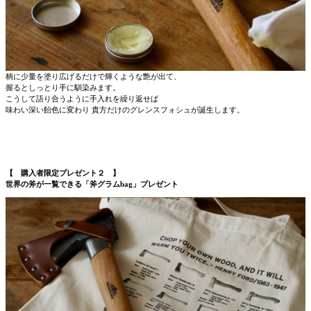
柄に少量を塗り広げるだけで輝くような艶が出て、
握るとしっとり手に馴染みます。
こうして語り合うように手入れを繰り返せば
味わい深い飴色に変わり 貴方だけのグレンスフォシュが誕生します。
【 購入者限定プレゼント２ 】
世界の斧が一覧できる「斧グラムbag」プレゼント