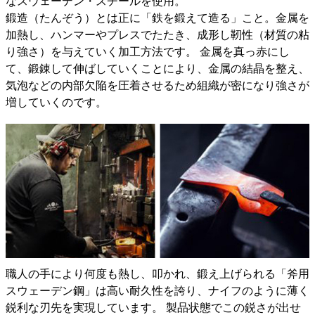
なスウェーデン・スチールを使用。
鍛造（たんぞう）とは正に「鉄を鍛えて造る」こと。金属を
加熱し、ハンマーやプレスでたたき、成形し靭性（材質の粘
り強さ）を与えていく加工方法です。 金属を真っ赤にし
て、鍛錬して伸ばしていくことにより、金属の結晶を整え、
気泡などの内部欠陥を圧着させるため組織が密になり強さが
増していくのです。
職人の手により何度も熱し、叩かれ、鍛え上げられる「斧用
スウェーデン鋼」は高い耐久性を誇り、ナイフのように薄く
鋭利な刃先を実現しています。 製品状態でこの鋭さが出せ