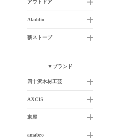
アウトドア
Aladdin
薪ストーブ
▼ブランド
四十沢木材工芸
AXCIS
東屋
amabro