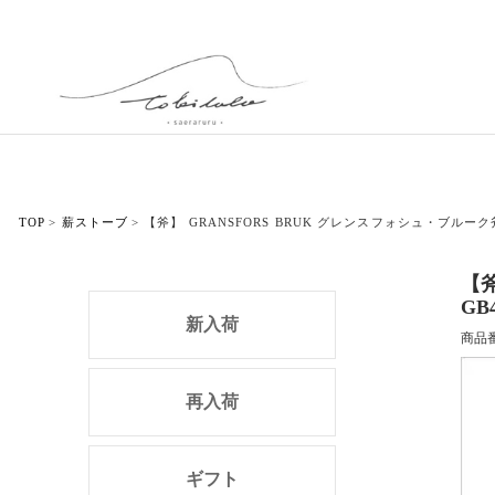
TOP
薪ストーブ
【斧】 GRANSFORS BRUK グレンスフォシュ・ブルーク
【斧
GB
新入荷
商品
再入荷
ギフト