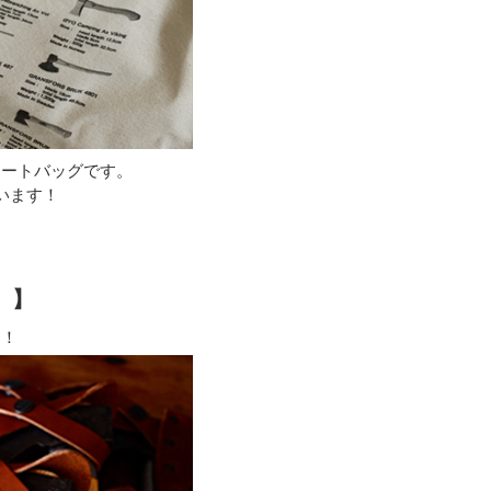
トートバッグです。
います！
 】
る！