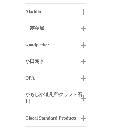
Aladdin
一菱金属
woodpecker
小田陶器
OPA
かもしか道具店/クラフト石
川
Glocal Standard Products