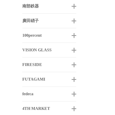
南部鉄器
廣田硝子
100percent
VISION GLASS
FIRESIDE
FUTAGAMI
fedeca
4TH MARKET