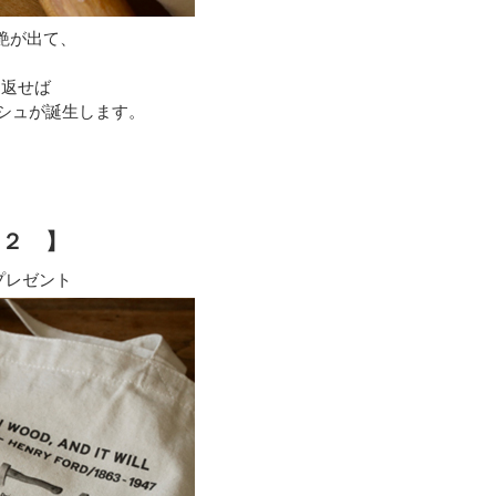
艶が出て、
。
り返せば
シュが誕生します。
ト２ 】
プレゼント