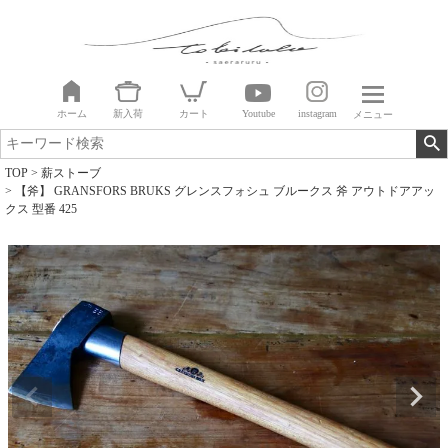
ホーム
新入荷
カート
Youtube
instagram
メニュー
TOP
薪ストーブ
【斧】 GRANSFORS BRUKS グレンスフォシュ ブルークス 斧 アウトドアアッ
クス 型番 425