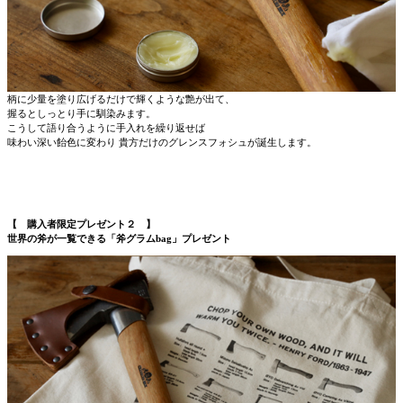
柄に少量を塗り広げるだけで輝くような艶が出て、
握るとしっとり手に馴染みます。
こうして語り合うように手入れを繰り返せば
味わい深い飴色に変わり 貴方だけのグレンスフォシュが誕生します。
【 購入者限定プレゼント２ 】
世界の斧が一覧できる「斧グラムbag」プレゼント