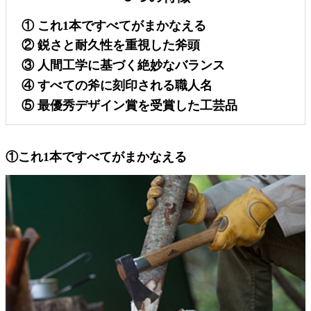
① これ1本ですべてがまかなえる
② 鋭さと耐久性を重視した斧頭
③ 人間工学に基づく絶妙なバランス
④ すべての斧に刻印される職人名
⑤ 最優秀デザイン賞を受賞した工芸品
①これ1本ですべてがまかなえる