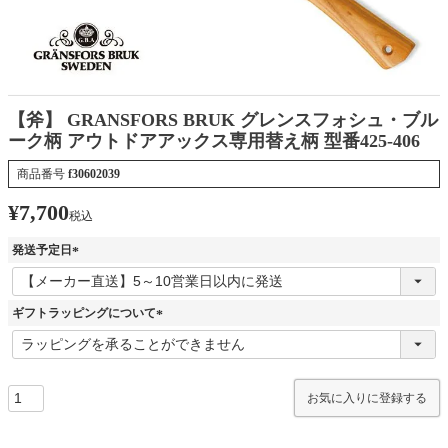
【斧】 GRANSFORS BRUK グレンスフォシュ・ブル
ーク柄 アウトドアアックス専用替え柄 型番425-406
商品番号
f30602039
¥
7,700
税込
発送予定日
(
必
須
ギフトラッピングについて
)
(
必
須
)
お気に入りに登録する