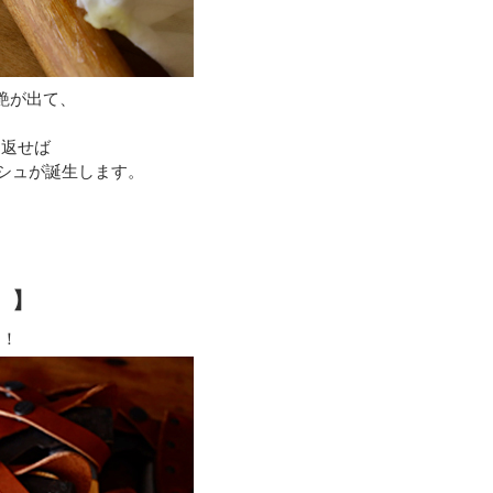
艶が出て、
。
り返せば
シュが誕生します。
 】
る！