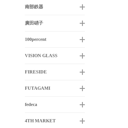
南部鉄器
廣田硝子
100percent
VISION GLASS
FIRESIDE
FUTAGAMI
fedeca
4TH MARKET