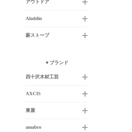
アウトドア
Aladdin
薪ストーブ
▼ブランド
四十沢木材工芸
AXCIS
東屋
amabro