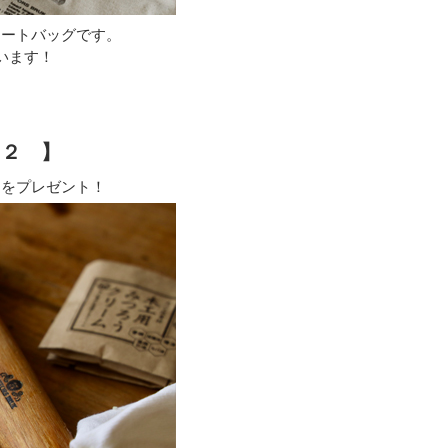
トートバッグです。
います！
ト２ 】
」をプレゼント！