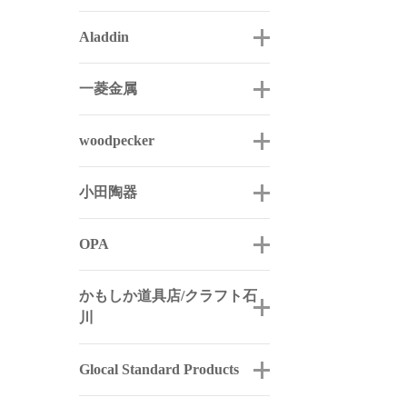
Aladdin
一菱金属
woodpecker
小田陶器
OPA
かもしか道具店/クラフト石
川
Glocal Standard Products