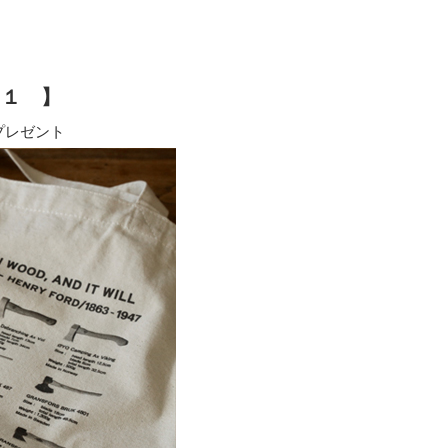
ト１ 】
プレゼント