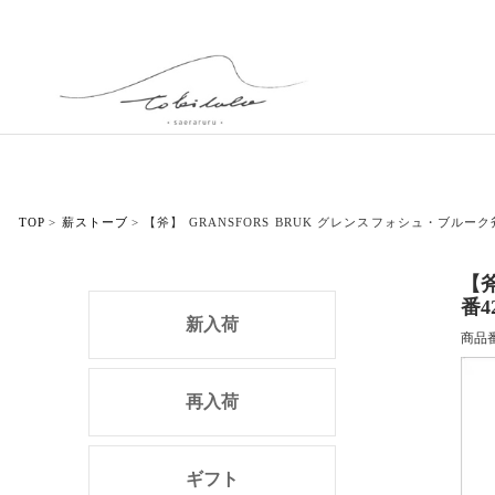
TOP
薪ストーブ
【斧】 GRANSFORS BRUK グレンスフォシュ・ブルー
【斧
番4
新入荷
商品
再入荷
ギフト