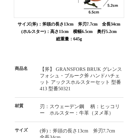
サイズ(斧)：斧頭の長さ13cm 斧刃7.7cm 全長34cm
(ホルスター)：高さ11cm 横幅6.5cm 奥行5.2cm
総重量：645g
商品名
【斧】 GRANSFORS BRUK グレンス
フォシュ・ブルーク斧 ハンドハチェ
ット アックスホルスターセット 型番
413 型番50321
材質
刃：スウェーデン鋼 柄：ヒッコリ
ー ホルスター：牛革（ヌメ革）
サイズ
(斧)：斧頭の長さ13cm 斧刃7.7cm
全長34cm