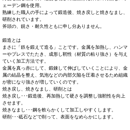
ェーデン鋼を使用。
熟練した職人の手によって鍛造後、焼き戻しと焼きなまし、
研削されています。
斧頭の、鋭さ・耐久性ともに申し分ありません。
鍛造とは
まさに「鉄を鍛えて造る」ことです。金属を加熱し、ハンマ
ーやプレスでたたき、成形し靭性（材質の粘り強さ）を与え
ていく加工方法です。
金属を真っ赤にして、鍛錬して伸ばしていくことにより、金
属の結晶を整え、気泡などの内部欠陥を圧着させるため組織
が密になり強さが増していくのです。
焼き戻し、焼きなまし、研削とは
焼き戻し･･･鍛造後、再加熱して硬さを調整し強靭性を向上
させます。
焼きなまし･･･鋼を軟らかくして加工しやすくします。
研削･･･砥石などで削って、表面をなめらかにします。