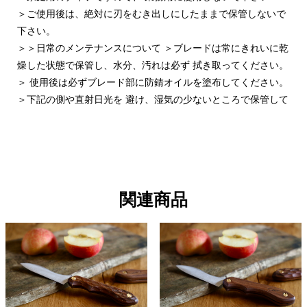
＞ご使用後は、絶対に刃をむき出しにしたままで保管しないで
下さい。
＞＞日常のメンテナンスについて ＞ブレードは常にきれいに乾
燥した状態で保管し、水分、汚れは必ず 拭き取ってください。
＞ 使用後は必ずブレード部に防錆オイルを塗布してください。
＞下記の側や直射日光を 避け、湿気の少ないところで保管して
ください。永くご使用にならない時は、乾燥した涼しい場所で
保管してください。
＞ ハンドル部分は普段はからぶきか、固く絞ったぞうきんでふ
いてください。水分がついた状態で放置すると、 けば立ち、
割れの原因となりますのですぐに乾いた布で拭きとってくださ
関連商品
い。
＞ハンドル部分は木製品用の オイルもしくはワックスを塗ると
汚れが付きにくく、変形や割れを防止します。
＞刃が欠けた場合や切れ味が 悪くなった場合は、そのまま使用
せずに必ず研ぎ直しをしてください。