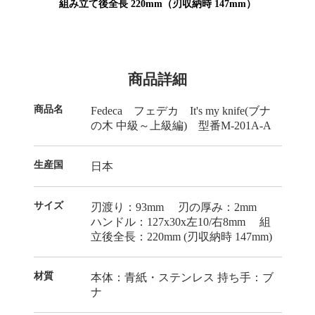
組み立て後全長 220mm（刃収納時 147mm）
商品詳細
商品名
Fedeca フェデカ It's my knife(ブナ
の木 中級～上級編) 型番M-201A-A
生産国
日本
サイズ
刃渡り：93mm 刃の厚み：2mm
ハンドル：127x30x左10/右8mm 組
立後全長：220mm (刃収納時 147mm)
材質
本体：青紙・ステンレス 持ち手：ブ
ナ