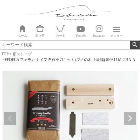
ホーム
新入荷
カート
Youtube
instagram
メニュー
TOP
薪ストーブ
FEDECA フェデカ ナイフ 自作小刀キット (ブナの木 上級編) 000814 M-201A-A