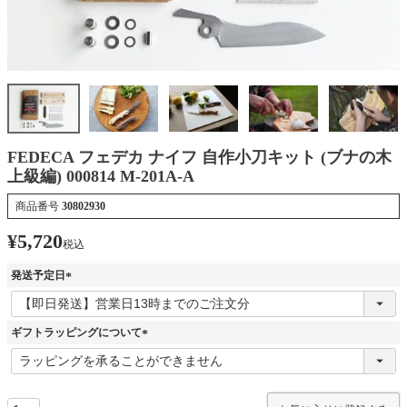
FEDECA フェデカ ナイフ 自作小刀キット (ブナの木
上級編) 000814 M-201A-A
商品番号
30802930
¥
5,720
税込
発送予定日
(
必
須
ギフトラッピングについて
)
(
必
須
)