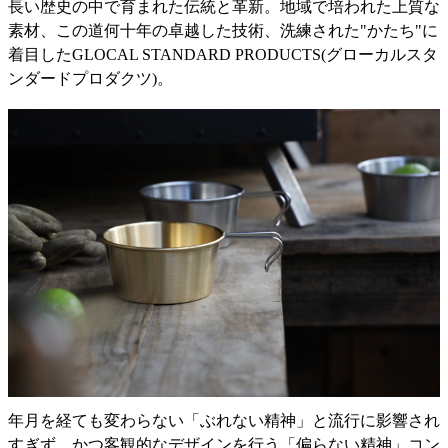
長い歴史の中で育まれた伝統と革新。地域で培われた上質な
素材、この道何十年の卓越した技術、洗練された"かたち"に
着目したGLOCAL STANDARD PRODUCTS(グローカルスタ
ンダードプロダクツ)。
年月を経ても変わらない「ぶれない精神」と流行に影響され
すぎず、かつ客観的なデザインを行う「偏らない精神」コン