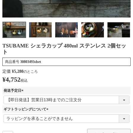
TSUBAME シェラカップ 480ml ステンレス 2個セッ
ト
商品番号
30803493slset
定価
¥
5,280
のところ
¥
4,752
税込
発送予定日
(
必
須
ギフトラッピングについて
)
(
必
須
)