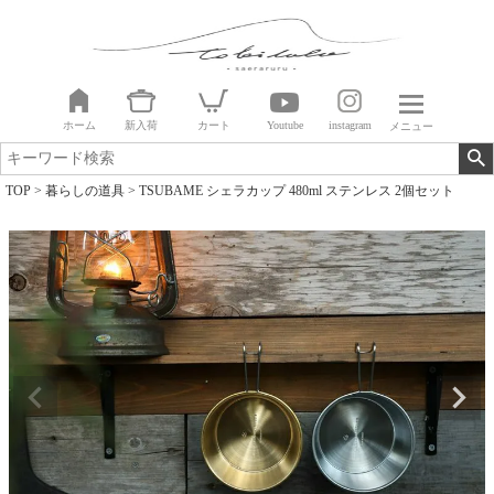
ホーム
新入荷
カート
Youtube
instagram
メニュー
TOP
暮らしの道具
TSUBAME シェラカップ 480ml ステンレス 2個セット